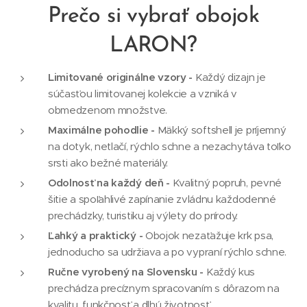
Prečo si vybrať obojok
LARON?
Limitované originálne vzory -
Každý dizajn je
súčasťou limitovanej kolekcie a vzniká v
obmedzenom množstve.
Maximálne pohodlie -
Mäkký softshell je príjemný
na dotyk, netlačí, rýchlo schne a nezachytáva toľko
srsti ako bežné materiály.
Odolnosť na každý deň -
Kvalitný popruh, pevné
šitie a spoľahlivé zapínanie zvládnu každodenné
prechádzky, turistiku aj výlety do prírody.
Ľahký a praktický -
Obojok nezaťažuje krk psa,
jednoducho sa udržiava a po vypraní rýchlo schne.
Ručne vyrobený na Slovensku -
Každý kus
prechádza precíznym spracovaním s dôrazom na
kvalitu, funkčnosť a dlhú životnosť.