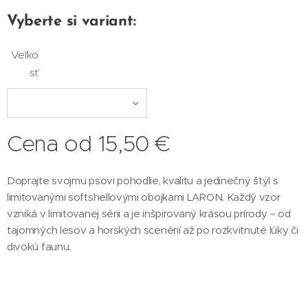
Vyberte si variant:
Veľko
sť
Cena od
15,50
€
Doprajte svojmu psovi pohodlie, kvalitu a jedinečný štýl s
limitovanými softshellovými obojkami LARON. Každý vzor
vzniká v limitovanej sérii a je inšpirovaný krásou prírody – od
tajomných lesov a horských scenérií až po rozkvitnuté lúky či
divokú faunu.