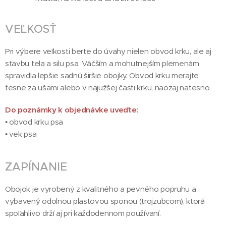
VEĽKOSŤ
Pri výbere veľkosti berte do úvahy nielen obvod krku, ale aj
stavbu tela a silu psa. Väčším a mohutnejším plemenám
spravidla lepšie sadnú širšie obojky. Obvod krku merajte
tesne za ušami alebo v najužšej časti krku, naozaj natesno.
Do poznámky k objednávke uveďte:
• obvod krku psa
• vek psa
ZAPÍNANIE
Obojok je vyrobený z kvalitného a pevného popruhu a
vybavený odolnou plastovou sponou (trojzubcom), ktorá
spoľahlivo drží aj pri každodennom používaní.