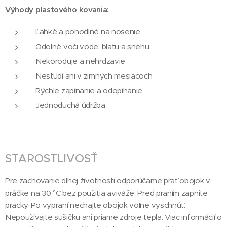
Výhody plastového kovania:
Ľahké a pohodlné na nosenie
Odolné voči vode, blatu a snehu
Nekoroduje a nehrdzavie
Nestudí ani v zimných mesiacoch
Rýchle zapínanie a odopínanie
Jednoduchá údržba
STAROSTLIVOSŤ
Pre zachovanie dlhej životnosti odporúčame prať obojok v
práčke na 30 °C bez použitia aviváže. Pred praním zapnite
pracky. Po vypraní nechajte obojok voľne vyschnúť.
Nepoužívajte sušičku ani priame zdroje tepla. Viac informácií o