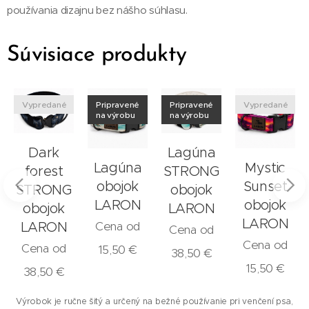
používania dizajnu bez nášho súhlasu.
Súvisiace produkty
Vypredané
Pripravené
Pripravené
Vypredané
na výrobu
na výrobu
Dark
Lagúna
Lagúna
Mystic
forest
STRONG
obojok
Sunset
STRONG
obojok
LARON
obojok
obojok
LARON
LARON
Cena od
LARON
Cena od
Cena od
Cena od
15,50
€
38,50
€
15,50
€
38,50
€
Výrobok je ručne šitý a určený na bežné používanie pri venčení psa,