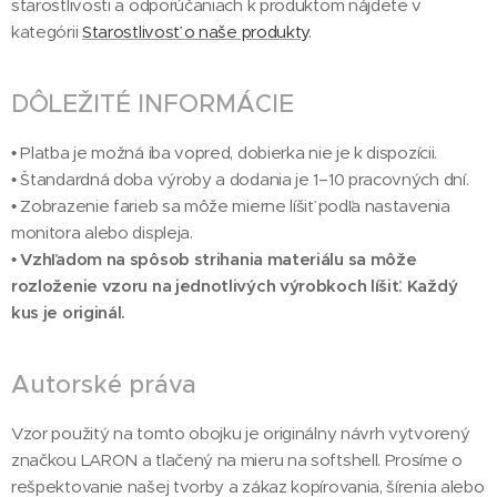
starostlivosti a odporúčaniach k produktom nájdete v
kategórii
Starostlivosť o naše produkty
.
DÔLEŽITÉ INFORMÁCIE
• Platba je možná iba vopred, dobierka nie je k dispozícii.
• Štandardná doba výroby a dodania je 1–10 pracovných dní.
• Zobrazenie farieb sa môže mierne líšiť podľa nastavenia
monitora alebo displeja.
•
Vzhľadom na spôsob strihania materiálu sa môže
rozloženie vzoru na jednotlivých výrobkoch líšiť. Každý
kus je originál.
Autorské práva
Vzor použitý na tomto obojku je originálny návrh vytvorený
značkou LARON a tlačený na mieru na softshell. Prosíme o
rešpektovanie našej tvorby a zákaz kopírovania, šírenia alebo