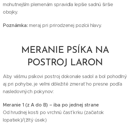
mohutnejším plemenám spravidla lepšie sadnú širšie
obojky.
Poznámka:
meraj pri prirodzenej pozícii hlavy.
MERANIE PSÍKA NA
POSTROJ LARON
Aby vášmu psíkovi postroj dokonale sadol a bol pohodlný
aj pri pohybe, je veľmi dôležité zmerať ho presne podľa
nasledovných pokynov:
Meranie 1 (z A do B) – iba po jednej strane
Od hrudnej kosti po vrchnú časť krku (začiatok
lopatiek)/(žltý úsek)