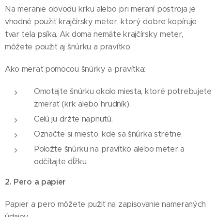
Na meranie obvodu krku alebo pri meraní postroja je
vhodné použiť krajčírsky meter, ktorý dobre kopíruje
tvar tela psíka. Ak doma nemáte krajčírsky meter,
môžete použiť aj šnúrku a pravítko.
Ako merať pomocou šnúrky a pravítka:
Omotajte šnúrku okolo miesta, ktoré potrebujete
zmerať (krk alebo hrudník).
Celú ju držte napnutú.
Označte si miesto, kde sa šnúrka stretne.
Položte šnúrku na pravítko alebo meter a
odčítajte dĺžku.
2. Pero a papier
Papier a pero môžete pužiť na zapisovanie nameraných
údajov.