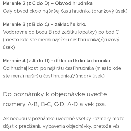
Meranie 2 (z C do D) – Obvod hrudníka
Celý obvod okolo najširšej časti hrudníka (oranžový úsek)
Meranie 3 (z B do C) – základňa krku
Vodorovne od bodu B (od začitku lopatky) po bod C
(miesto kde ste merali najšíršiu časť hrudníka)/(ružový
úsek)
Meranie 4 (z A do D) - dĺžka od krku ku hruníku
Od hrudnej kosti po najširšiu časť hrudníka (miesto kde
ste merali najšíršiu časť hrudníka)/(modrý úsek)
Do poznámky k objednávke uveďte
r
ozmery A-B, B-C, C-D, A-D a vek psa.
Ak nebudú v poznámke uvedené všetky rozmery, môže
dôjsť k predĺženiu vybavenia objednávky, pretože vás