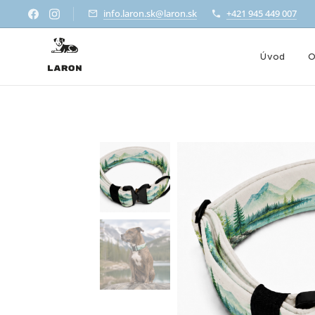
info.laron.sk@laron.sk
+421 945 449 007
Úvod
O