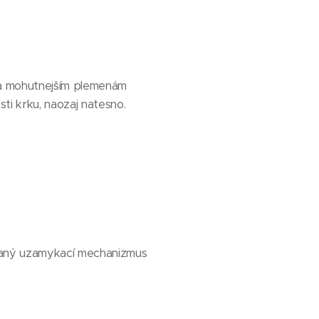
m a mohutnejším plemenám
sti krku, naozaj natesno.
vaný uzamykací mechanizmus