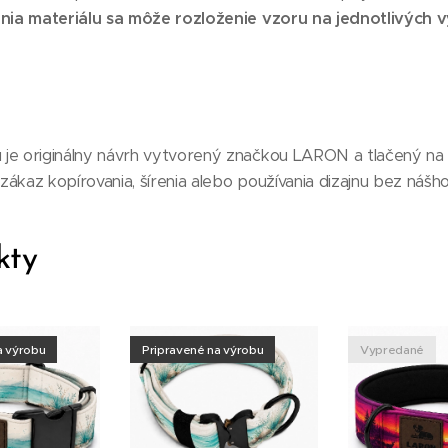
ia materiálu sa môže rozloženie vzoru na jednotlivých v
je originálny návrh vytvorený značkou LARON a tlačený na m
ákaz kopírovania, šírenia alebo používania dizajnu bez nášho
kty
a výrobu
Pripravené na výrobu
Vypredané