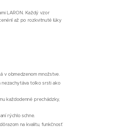
ojkami LARON. Každý vzor
cenérií až po rozkvitnuté lúky
zniká v obmedzenom množstve.
a nezachytáva toľko srsti ako
ládnu každodenné prechádzky,
ní rýchlo schne.
ôrazom na kvalitu, funkčnosť