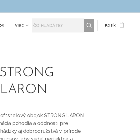
og
Viac
Košík
e STRONG
k LARON
softshellový obojok STRONG LARON
ácia pohodlia a odolnosti pre
ádzky aj dobrodružstvá v prírode.
mu psovi, aby sedel perfektne a