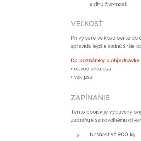
a dlhú životnosť.
VEĽKOSŤ
Pri výbere veľkosti berte do 
spravidla lepšie sadnú širšie 
Do poznámky k objednávke 
• obvod krku psa
• vek psa
ZAPÍNANIE
Tento obojok je vybavený ori
zabraňuje samovoľnému otvore
Nosnosť až
900 kg