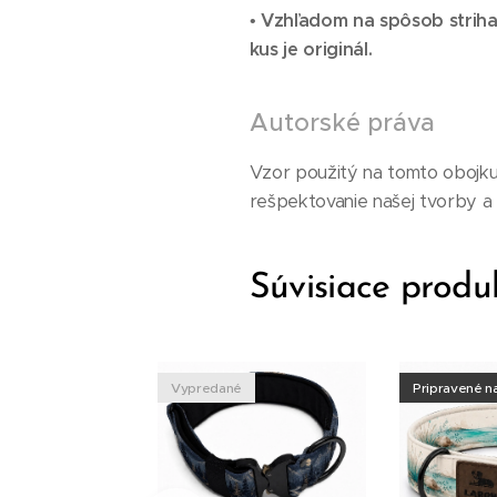
•
Vzhľadom na spôsob strihan
kus je originál.
Autorské práva
Vzor použitý na tomto obojku 
rešpektovanie našej tvorby a z
Súvisiace produ
é
Vypredané
Pripravené n