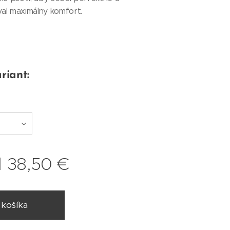
al maximálny komfort.
riant:
d
38,50
€
 košíka