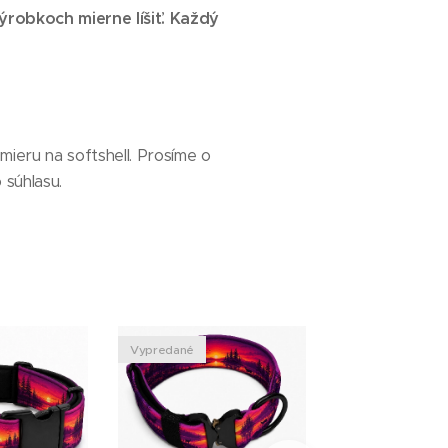
ýrobkoch mierne líšiť. Každý
ieru na softshell. Prosíme o
 súhlasu.
Vypredané
Pripravené na vý