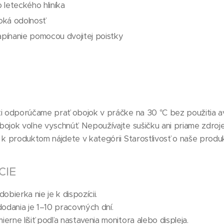
 leteckého hliníka
oká odolnosť
pínanie pomocou dvojitej poistky
ti odporúčame prať obojok v práčke na 30 °C bez použitia a
ojok voľne vyschnúť. Nepoužívajte sušičku ani priame zdroje 
h k produktom nájdete v kategórii Starostlivosť o naše produk
CIE
obierka nie je k dispozícii.
odania je 1–10 pracovných dní.
erne líšiť podľa nastavenia monitora alebo displeja.