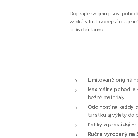
Doprajte svojmu psovi pohodli
vzniká v limitovanej sérii a j
či divokú faunu.
Limitované origináln
Maximálne pohodlie 
bežné materiály.
Odolnosť na každý d
turistiku aj výlety do 
Ľahký a praktický -
O
Ručne vyrobený na S