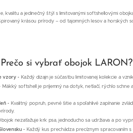
e, kvalitu a jedinečný štýl s limitovanými softshellovými ob
e inšpirovaný krásou prírody – od tajomných lesov a horských s
Prečo si vybrať obojok LARON?
e vzory -
Každý dizajn je súčasťou limitovanej kolekcie a v
-
Mäkký softshell je príjemný na dotyk, netlačí, rýchlo schne 
eň -
Kvalitný popruh, pevné šitie a spoľahlivé zapínanie zv
prírody.
bojok nezaťažuje krk psa, jednoducho sa udržiava a po vypra
lovensku -
Každý kus prechádza precíznym spracovaním s d