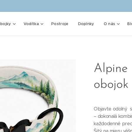
bojky
Vodítka
Postroje
Doplnky
O nás
Bl
Alpin
obojo
Objavte odolný 
– dokonalá kombin
každodenné prech
Šitý na mieru váš