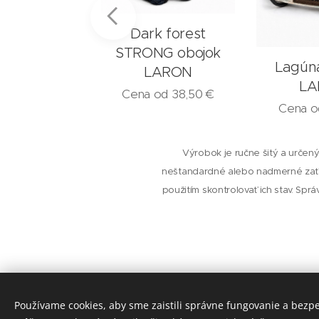
Dark forest
STRONG obojok
rest obojok
Lagún
LARON
ARON
LA
Cena od
38,50
€
 od
15,50
€
Cena 
Výrobok je ručne šitý a určený
neštandardné alebo nadmerné zaťa
použitím skontrolovať ich stav. Spr
Používame cookies, aby sme zaistili správne fungovanie a bezp