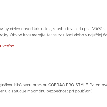
úvahy nielen obvod krku, ale aj stavbu tela a silu psa. Väčší
obojky. Obvod krku merajte tesne za ušami alebo v najužšej ča
uveďte:
ginálnou hliníkovou prackou
COBRA® PRO STYLE
. Patento
niu a zaručuje maximálnu bezpečnosť pri používaní.