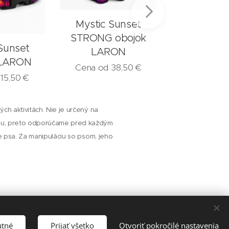
Mystic Sunset
STRONG obojok
Sunset
Summit o
LARON
 LARON
LAR
Cena od
38,50
€
d
15,50
€
Cena od
1
ch aktivitách. Nie je určený na
niu, preto odporúčame pred každým
ie psa. Za manipuláciu so psom, jeho
utné
Prijať všetko
Otvoriť pokročilé nastavenia