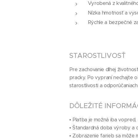
Vyrobená z kvalitného
Nízka hmotnosť a vys
Rýchle a bezpečné za
STAROSTLIVOSŤ
Pre zachovanie dlhej životnos
pracky. Po vypraní nechajte ob
starostlivosti a odporúčaniac
DÔLEŽITÉ INFORMÁ
• Platba je možná iba vopred, d
• Štandardná doba výroby a d
• Zobrazenie farieb sa môže mi