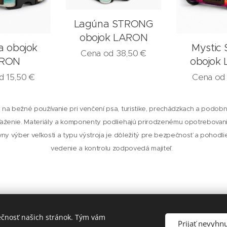
Lagúna STRONG
obojok LARON
a obojok
Mystic 
Cena od
38,50
€
RON
obojok
od
15,50
€
Cena o
 na bežné používanie pri venčení psa, turistike, prechádzkach a podobný
ženie. Materiály a komponenty podliehajú prirodzenému opotrebova
ávny výber veľkosti a typu výstroja je dôležitý pre bezpečnosť a pohodl
vedenie a kontrolu zodpovedá majiteľ.
ečnosť našich stránok. Tým vám
© 2026
Laron.sk
, všetky práva vyhradené
Prijať nevyhn