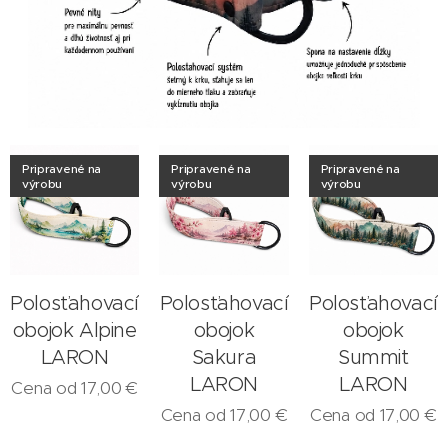
Pripravené na
Pripravené na
Pripravené na
výrobu
výrobu
výrobu
Polosťahovací
Polosťahovací
Polosťahovací
obojok Alpine
obojok
obojok
LARON
Sakura
Summit
LARON
LARON
Cena od
17,00
€
Cena od
17,00
€
Cena od
17,00
€