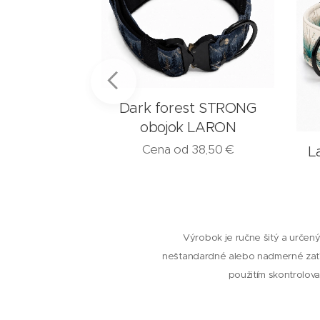
Dark forest STRONG
obojok LARON
Cena od
38,50
€
st obojok
L
ON
15,50
€
Výrobok je ručne šitý a určený
neštandardné alebo nadmerné zaťa
použitím skontrolova