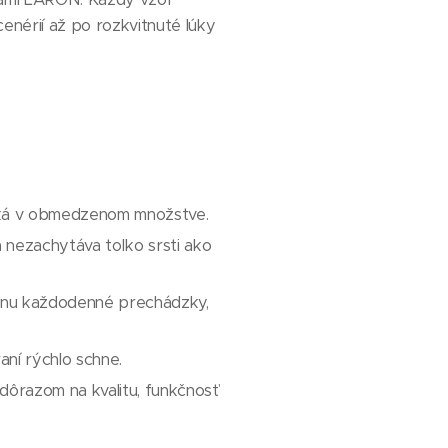
cenérií až po rozkvitnuté lúky
zniká v obmedzenom množstve.
a nezachytáva toľko srsti ako
ládnu každodenné prechádzky,
ní rýchlo schne.
ôrazom na kvalitu, funkčnosť