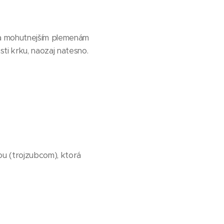
m a mohutnejším plemenám
sti krku, naozaj natesno.
u (trojzubcom), ktorá