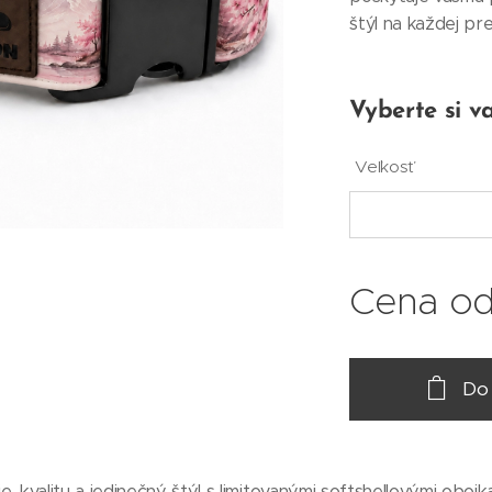
štýl na každej p
Vyberte si va
Veľkosť
Cena o
Do
e, kvalitu a jedinečný štýl s limitovanými softshellovými ob