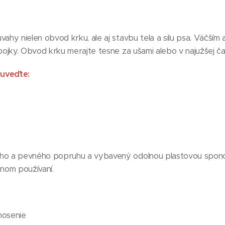
úvahy nielen obvod krku, ale aj stavbu tela a silu psa. Väčší
obojky. Obvod krku merajte tesne za ušami alebo v najužšej ča
uveďte:
ého a pevného popruhu a vybavený odolnou plastovou spono
nnom používaní.
nosenie