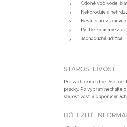
Odolné voči vode, bla
Nekoroduje a nehrdza
Nestudí ani v zimnýc
Rýchle zapínanie a od
Jednoduchá údržba
STAROSTLIVOSŤ
Pre zachovanie dlhej životnos
pracky. Po vypraní nechajte ob
starostlivosti a odporúčaniac
DÔLEŽITÉ INFORMÁ