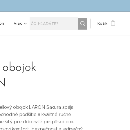
og
Viac
Košík
 obojok
N
hellový obojok LARON Sakura spája
 pohodlné podšitie a kvalitné ručné
e šitý pre dokonalé prispôsobenie,
psovi komfort, bezpečnosť a jedinečný