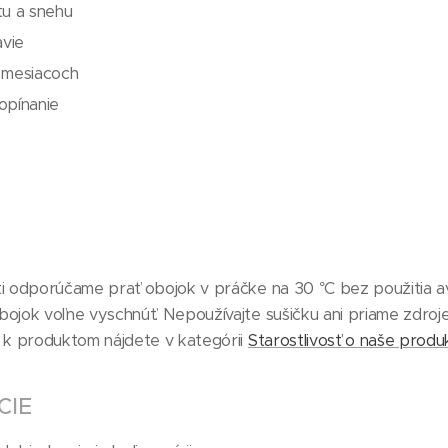
tu a snehu
vie
h mesiacoch
opínanie
ti odporúčame prať obojok v práčke na 30 °C bez použitia a
ojok voľne vyschnúť. Nepoužívajte sušičku ani priame zdroje 
h k produktom nájdete v kategórii
Starostlivosť o naše produk
CIE