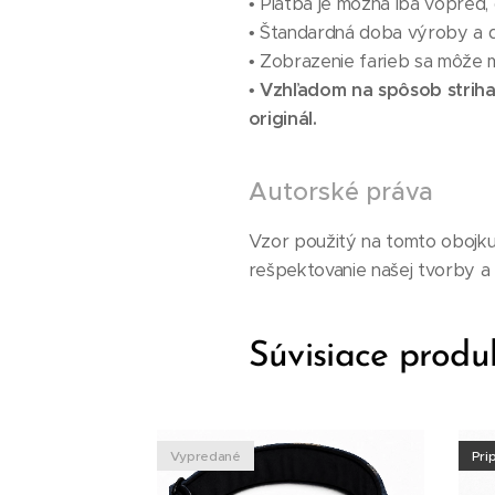
• Platba je možná iba vopred, d
• Štandardná doba výroby a d
• Zobrazenie farieb sa môže mi
•
Vzhľadom na spôsob strihan
originál.
Autorské práva
Vzor použitý na tomto obojku 
rešpektovanie našej tvorby a z
Súvisiace produ
Vypredané
Pri