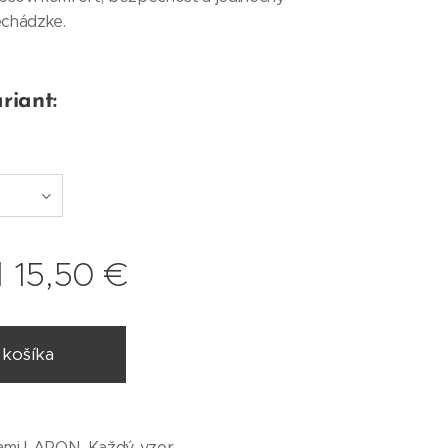
rechádzke.
riant:
d
15,50
€
 košíka
ojkami LARON. Každý vzor