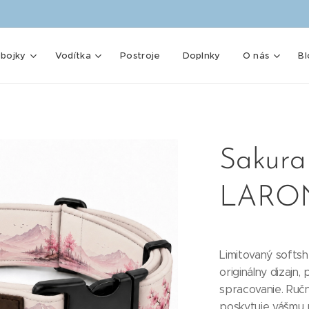
bojky
Vodítka
Postroje
Doplnky
O nás
Bl
Sakura
LARO
Limitovaný softs
originálny dizajn,
spracovanie. Ručn
poskytuje vášmu 