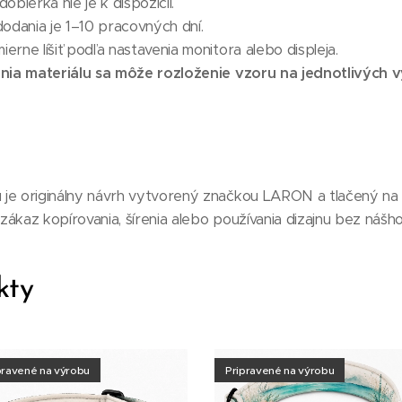
obierka nie je k dispozícii.
odania je 1–10 pracovných dní.
erne líšiť podľa nastavenia monitora alebo displeja.
ia materiálu sa môže rozloženie vzoru na jednotlivých vý
je originálny návrh vytvorený značkou LARON a tlačený na m
ákaz kopírovania, šírenia alebo používania dizajnu bez nášho
kty
pravené na výrobu
Pripravené na výrobu