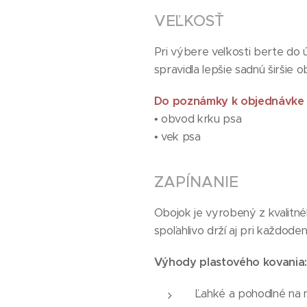
VEĽKOSŤ
Pri výbere veľkosti berte do 
spravidla lepšie sadnú širšie 
Do poznámky k objednávke 
• obvod krku psa
• vek psa
ZAPÍNANIE
Obojok je vyrobený z kvalitn
spoľahlivo drží aj pri každode
Výhody plastového kovania:
Ľahké a pohodlné na 