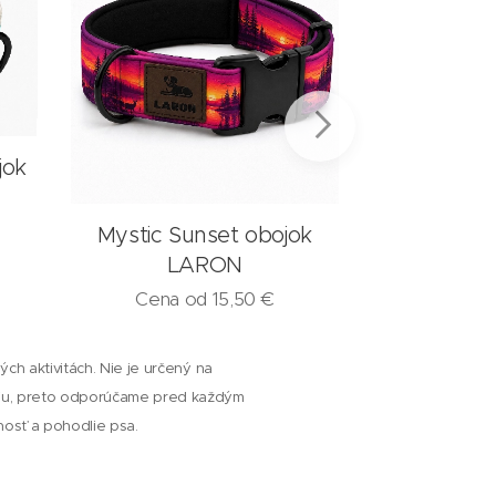
Mystic Su
jok
obojo
Cena 
Mystic Sunset obojok
LARON
Cena od
15,50
€
ch aktivitách. Nie je určený na
niu, preto odporúčame pred každým
čnosť a pohodlie psa.