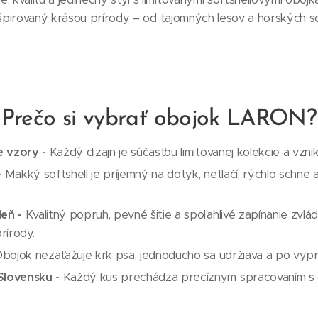
e inšpirovaný krásou prírody – od tajomných lesov a horských s
Prečo si vybrať obojok LARON?
e vzory -
Každý dizajn je súčasťou limitovanej kolekcie a v
-
Mäkký softshell je príjemný na dotyk, netlačí, rýchlo schne 
eň -
Kvalitný popruh, pevné šitie a spoľahlivé zapínanie zv
prírody.
bojok nezaťažuje krk psa, jednoducho sa udržiava a po vypra
lovensku -
Každý kus prechádza precíznym spracovaním s d