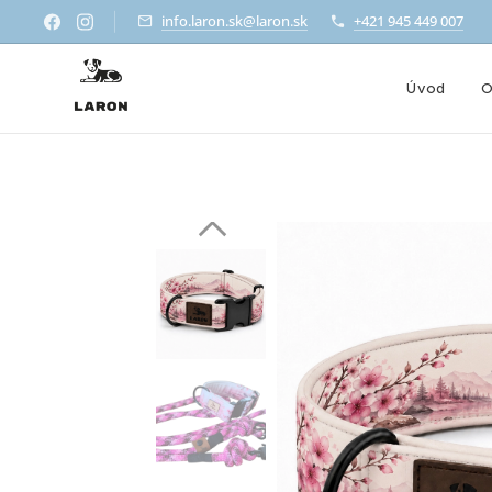
info.laron.sk@laron.sk
+421 945 449 007
Úvod
O