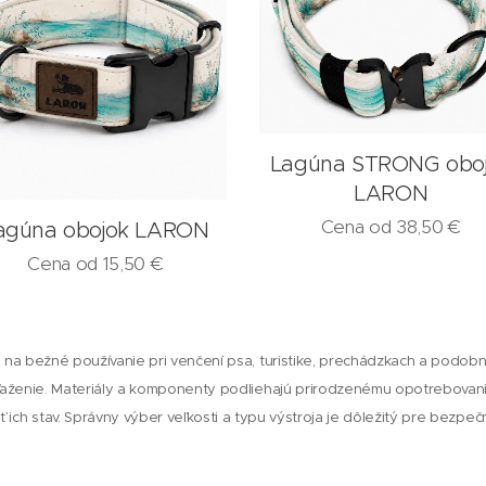
Lagúna STRONG obo
LARON
Cena od
38,50
€
agúna obojok LARON
Cena od
15,50
€
 na bežné používanie pri venčení psa, turistike, prechádzkach a podobný
ženie. Materiály a komponenty podliehajú prirodzenému opotrebova
ť ich stav. Správny výber veľkosti a typu výstroja je dôležitý pre bezpe