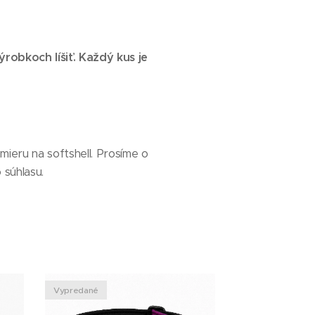
robkoch líšiť. Každý kus je
ieru na softshell. Prosíme o
 súhlasu.
Vypredané
Vypredané