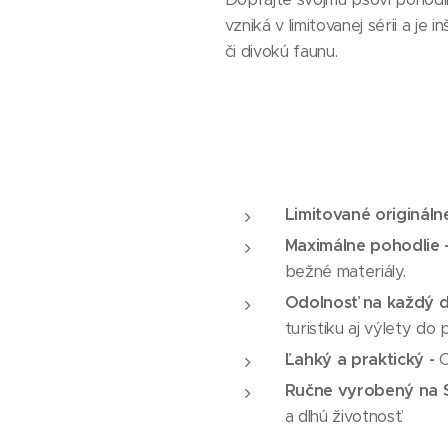
vzniká v limitovanej sérii a j
či divokú faunu.
Limitované origináln
Maximálne pohodlie 
bežné materiály.
Odolnosť na každý d
turistiku aj výlety do 
Ľahký a praktický -
O
Ručne vyrobený na S
a dlhú životnosť.