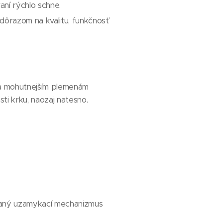
ní rýchlo schne.
ôrazom na kvalitu, funkčnosť
m a mohutnejším plemenám
sti krku, naozaj natesno.
vaný uzamykací mechanizmus