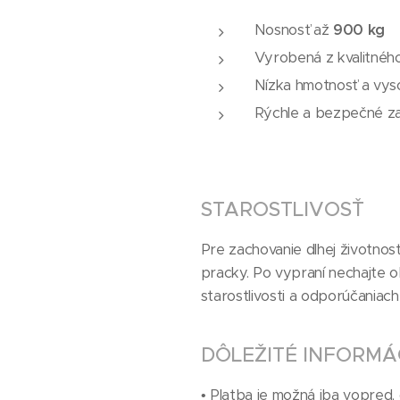
Nosnosť až
900 kg
Vyrobená z kvalitného
Nízka hmotnosť a vys
Rýchle a bezpečné za
STAROSTLIVOSŤ
Pre zachovanie dlhej životnos
pracky. Po vypraní nechajte ob
starostlivosti a odporúčaniac
DÔLEŽITÉ INFORMÁ
• Platba je možná iba vopred, d