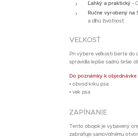
Ľahký a praktický -
O
Ručne vyrobený na S
a dlhú životnosť.
VEĽKOSŤ
Pri výbere veľkosti berte do 
spravidla lepšie sadnú širšie 
Do poznámky k objednávke 
• obvod krku psa
• vek psa
ZAPÍNANIE
Tento obojok je vybavený ori
zabraňuje samovoľnému otvore