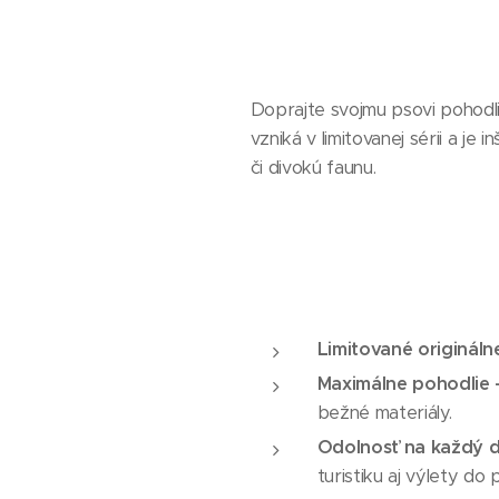
Doprajte svojmu psovi pohodli
vzniká v limitovanej sérii a j
či divokú faunu.
Limitované origináln
Maximálne pohodlie 
bežné materiály.
Odolnosť na každý d
turistiku aj výlety do 