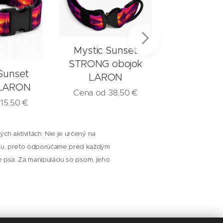
Mystic Sunset
STRONG obojok
Sunset
Summit o
LARON
 LARON
LAR
Cena od
38,50
€
d
15,50
€
Cena od
1
ch aktivitách. Nie je určený na
niu, preto odporúčame pred každým
ie psa. Za manipuláciu so psom, jeho