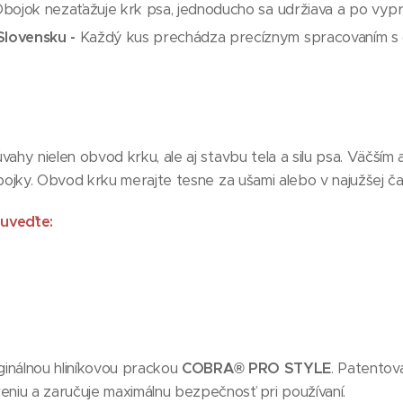
bojok nezaťažuje krk psa, jednoducho sa udržiava a po vypra
lovensku -
Každý kus prechádza precíznym spracovaním s d
úvahy nielen obvod krku, ale aj stavbu tela a silu psa. Väčší
obojky. Obvod krku merajte tesne za ušami alebo v najužšej ča
uveďte:
ginálnou hliníkovou prackou
COBRA® PRO STYLE
. Patento
niu a zaručuje maximálnu bezpečnosť pri používaní.