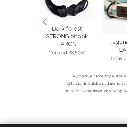
Dark forest
STRONG obojok
rest obojok
Lagún
LARON
ARON
LA
Cena od
38,50
€
 od
15,50
€
Cena 
Výrobok je ručne šitý a určený
neštandardné alebo nadmerné zaťa
použitím skontrolovať ich stav. Spr