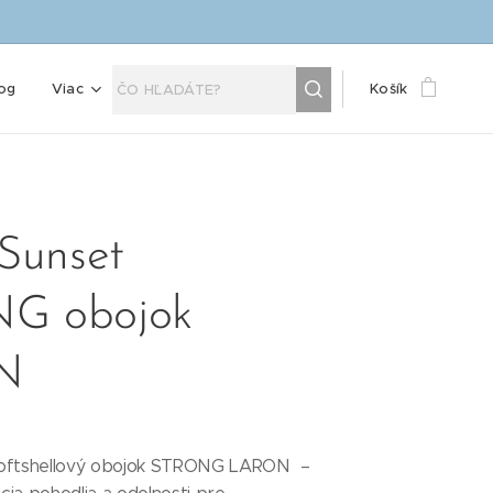
og
Viac
Košík
 Sunset
G obojok
N
softshellový obojok STRONG LARON –