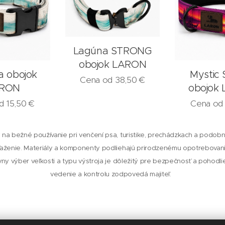
Lagúna STRONG
obojok LARON
a obojok
Mystic 
Cena od
38,50
€
RON
obojok
od
15,50
€
Cena o
 na bežné používanie pri venčení psa, turistike, prechádzkach a podobný
ženie. Materiály a komponenty podliehajú prirodzenému opotrebova
ávny výber veľkosti a typu výstroja je dôležitý pre bezpečnosť a pohodl
vedenie a kontrolu zodpovedá majiteľ.