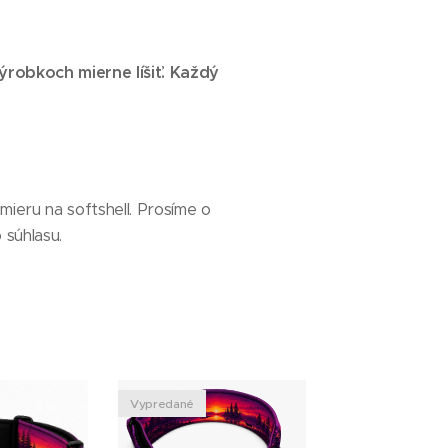
ýrobkoch mierne líšiť. Každý
ieru na softshell. Prosíme o
 súhlasu.
Vypredané
Pripravené na vý