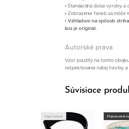
• Štandardná doba výroby a d
• Zobrazenie farieb sa môže mi
•
Vzhľadom na spôsob strihan
kus je originál.
Autorské práva
Vzor použitý na tomto obojku 
rešpektovanie našej tvorby a z
Súvisiace produ
é
Vypredané
Pripravené n