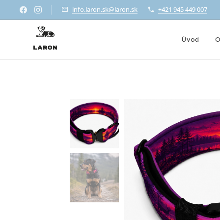
info.laron.sk@laron.sk
+421 945 449 007
Úvod
O