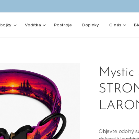
bojky
Vodítka
Postroje
Doplnky
O nás
Bl
Mystic
STRON
LARO
Objavte odolný 