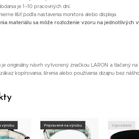
odania je 1–10 pracovných dní.
erne líšiť podľa nastavenia monitora alebo displeja.
ia materiálu sa môže rozloženie vzoru na jednotlivých v
je originálny návrh vytvorený značkou LARON a tlačený na m
ákaz kopírovania, šírenia alebo používania dizajnu bez nášho
kty
a výrobu
Pripravené na výrobu
Vypredané