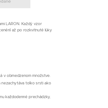
edané
ojkami LARON. Každý vzor
cenérií až po rozkvitnuté lúky
zniká v obmedzenom množstve.
a nezachytáva toľko srsti ako
ládnu každodenné prechádzky,