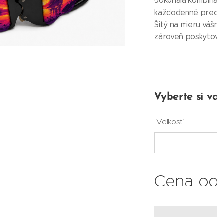
dokonalá kombinác
každodenné prech
Šitý na mieru váš
zároveň poskytov
Vyberte si va
Veľkosť
Cena o