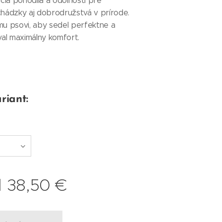
ia pohodlia a odolnosti pre
ádzky aj dobrodružstvá v prírode.
mu psovi, aby sedel perfektne a
al maximálny komfort.
riant:
d
38,50
€