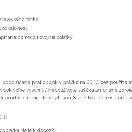
 leteckého hliníka
oká odolnosť
pínanie pomocou dvojitej poistky
ti odporúčame prať obojok v práčke na 30 °C bez použitia a
ojok voľne vyschnúť. Nepoužívajte sušičku ani priame zdroje 
h k produktom nájdete v kategórii Starostlivosť o naše produk
CIE
obierka nie je k dispozícii.