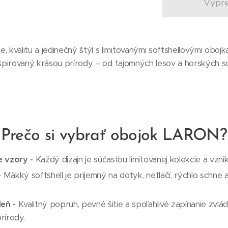
Vypr
e, kvalitu a jedinečný štýl s limitovanými softshellovými ob
e inšpirovaný krásou prírody – od tajomných lesov a horských s
Prečo si vybrať obojok LARON?
e vzory -
Každý dizajn je súčasťou limitovanej kolekcie a v
-
Mäkký softshell je príjemný na dotyk, netlačí, rýchlo schne 
eň -
Kvalitný popruh, pevné šitie a spoľahlivé zapínanie zv
prírody.