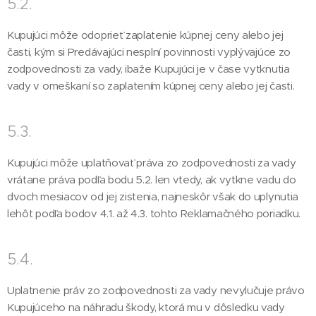
5.2.
Kupujúci môže odoprieť zaplatenie kúpnej ceny alebo jej
časti, kým si Predávajúci nesplní povinnosti vyplývajúce zo
zodpovednosti za vady, ibaže Kupujúci je v čase vytknutia
vady v omeškaní so zaplatením kúpnej ceny alebo jej časti.
5.3.
Kupujúci môže uplatňovať práva zo zodpovednosti za vady
vrátane práva podľa bodu 5.2. len vtedy, ak vytkne vadu do
dvoch mesiacov od jej zistenia, najneskôr však do uplynutia
lehôt podľa bodov 4.1. až 4.3. tohto Reklamačného poriadku.
5.4.
Uplatnenie práv zo zodpovednosti za vady nevylučuje právo
Kupujúceho na náhradu škody, ktorá mu v dôsledku vady