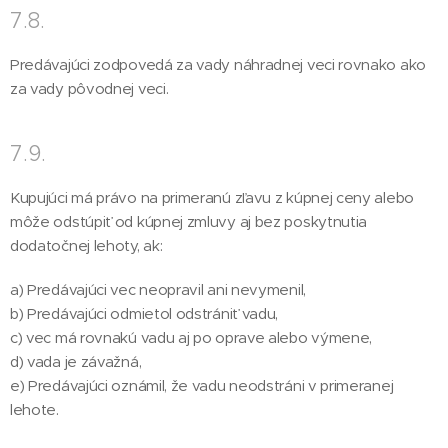
7.8.
Predávajúci zodpovedá za vady náhradnej veci rovnako ako
za vady pôvodnej veci.
7.9.
Kupujúci má právo na primeranú zľavu z kúpnej ceny alebo
môže odstúpiť od kúpnej zmluvy aj bez poskytnutia
dodatočnej lehoty, ak:
a) Predávajúci vec neopravil ani nevymenil,
b) Predávajúci odmietol odstrániť vadu,
c) vec má rovnakú vadu aj po oprave alebo výmene,
d) vada je závažná,
e) Predávajúci oznámil, že vadu neodstráni v primeranej
lehote.