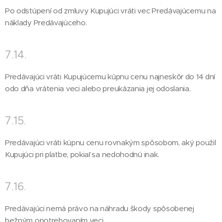
Po odstúpení od zmluvy Kupujúci vráti vec Predávajúcemu na
náklady Predávajúceho.
7.14.
Predávajúci vráti Kupujúcemu kúpnu cenu najneskôr do 14 dní
odo dňa vrátenia veci alebo preukázania jej odoslania.
7.15.
Predávajúci vráti kúpnu cenu rovnakým spôsobom, aký použil
Kupujúci pri platbe, pokiaľ sa nedohodnú inak.
7.16.
Predávajúci nemá právo na náhradu škody spôsobenej
bežným opotrebovaním veci.