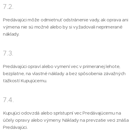
7.2.
Predávajúci môže odmietnuť odstránenie vady, ak oprava ani
výmena nie sú možné alebo by si vyžadovali neprimerané
náklady.
7.3.
Predávajúci opraví alebo vymení vec v primeranej lehote,
bezplatne, na vlastné náklady a bez spôsobenia závažných
ťažkostí Kupujúcemu.
7.4.
Kupujúci odovzdá alebo sprístupní vec Predávajúcemu na
účely opravy alebo výmeny. Náklady na prevzatie veci znáša
Predávajúci.