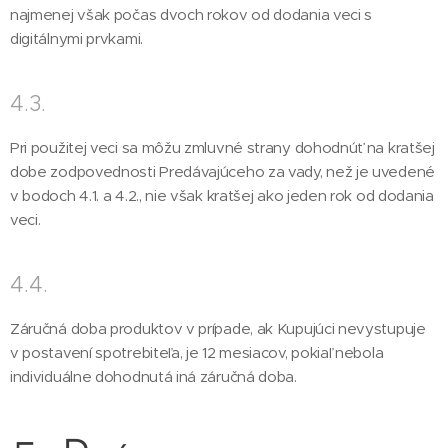
najmenej však počas dvoch rokov od dodania veci s
digitálnymi prvkami.
4.3.
Pri použitej veci sa môžu zmluvné strany dohodnúť na kratšej
dobe zodpovednosti Predávajúceho za vady, než je uvedené
v bodoch 4.1. a 4.2., nie však kratšej ako jeden rok od dodania
veci.
4.4.
Záručná doba produktov v prípade, ak Kupujúci nevystupuje
v postavení spotrebiteľa, je 12 mesiacov, pokiaľ nebola
individuálne dohodnutá iná záručná doba.