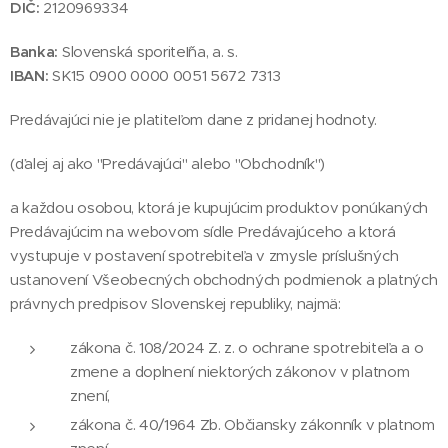
DIČ:
2120969334
Banka:
Slovenská sporiteľňa, a. s.
IBAN:
SK15 0900 0000 0051 5672 7313
Predávajúci nie je platiteľom dane z pridanej hodnoty.
(ďalej aj ako "Predávajúci" alebo "Obchodník")
a každou osobou, ktorá je kupujúcim produktov ponúkaných
Predávajúcim na webovom sídle Predávajúceho a ktorá
vystupuje v postavení spotrebiteľa v zmysle príslušných
ustanovení Všeobecných obchodných podmienok a platných
právnych predpisov Slovenskej republiky, najmä:
zákona č. 108/2024 Z. z. o ochrane spotrebiteľa a o
zmene a doplnení niektorých zákonov v platnom
znení,
zákona č. 40/1964 Zb. Občiansky zákonník v platnom