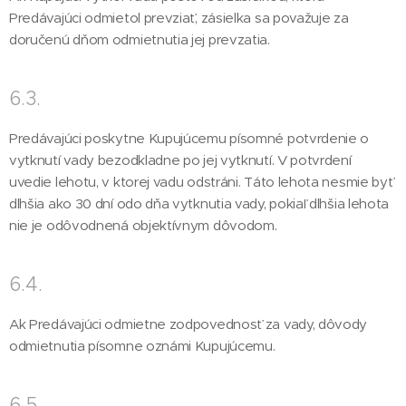
Predávajúci odmietol prevziať, zásielka sa považuje za
doručenú dňom odmietnutia jej prevzatia.
6.3.
Predávajúci poskytne Kupujúcemu písomné potvrdenie o
vytknutí vady bezodkladne po jej vytknutí. V potvrdení
uvedie lehotu, v ktorej vadu odstráni. Táto lehota nesmie byť
dlhšia ako 30 dní odo dňa vytknutia vady, pokiaľ dlhšia lehota
nie je odôvodnená objektívnym dôvodom.
6.4.
Ak Predávajúci odmietne zodpovednosť za vady, dôvody
odmietnutia písomne oznámi Kupujúcemu.
6.5.