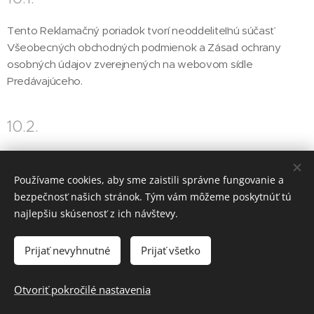
Tento Reklamačný poriadok tvorí neoddeliteľnú súčasť
Všeobecných obchodných podmienok a Zásad ochrany
osobných údajov zverejnených na webovom sídle
Predávajúceho.
10.2.
Tento Reklamačný poriadok nadobúda platnosť a účinnosť
dňom jeho zverejnenia na webovom sídle Predávajúceho.
Používame cookies, aby sme zaistili správne fungovanie a
bezpečnosť našich stránok. Tým vám môžeme poskytnúť tú
V Detvianskej Hute dňa 1.1.2026
najlepšiu skúsenosť z ich návštevy.
Prijať nevyhnutné
Prijať všetko
© 2026
Laron.sk
, všetky práva vyhradené
Otvoriť pokročilé nastavenia
Cookies