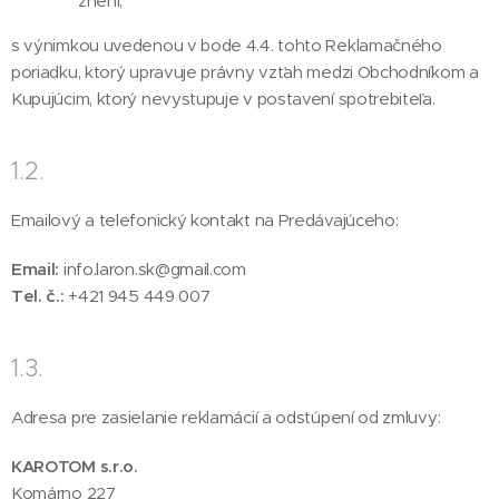
znení,
s výnimkou uvedenou v bode 4.4. tohto Reklamačného
poriadku, ktorý upravuje právny vzťah medzi Obchodníkom a
Kupujúcim, ktorý nevystupuje v postavení spotrebiteľa.
1.2.
Emailový a telefonický kontakt na Predávajúceho:
Email:
info.laron.sk@gmail.com
Tel. č.:
+421 945 449 007
1.3.
Adresa pre zasielanie reklamácií a odstúpení od zmluvy:
KAROTOM s.r.o.
Komárno 227