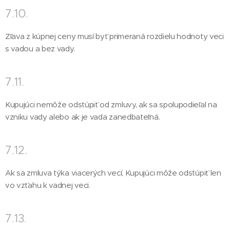
7.10.
Zľava z kúpnej ceny musí byť primeraná rozdielu hodnoty veci
s vadou a bez vady.
7.11.
Kupujúci nemôže odstúpiť od zmluvy, ak sa spolupodieľal na
vzniku vady alebo ak je vada zanedbateľná.
7.12.
Ak sa zmluva týka viacerých vecí, Kupujúci môže odstúpiť len
vo vzťahu k vadnej veci.
7.13.