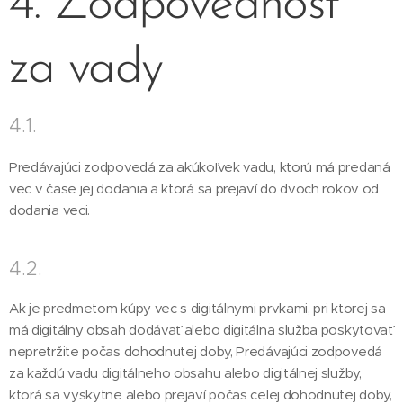
4. Zodpovednosť
za vady
4.1.
Predávajúci zodpovedá za akúkoľvek vadu, ktorú má predaná
vec v čase jej dodania a ktorá sa prejaví do dvoch rokov od
dodania veci.
4.2.
Ak je predmetom kúpy vec s digitálnymi prvkami, pri ktorej sa
má digitálny obsah dodávať alebo digitálna služba poskytovať
nepretržite počas dohodnutej doby, Predávajúci zodpovedá
za každú vadu digitálneho obsahu alebo digitálnej služby,
ktorá sa vyskytne alebo prejaví počas celej dohodnutej doby,