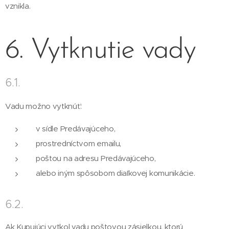
vznikla.
6. Vytknutie vady
6.1.
Vadu možno vytknúť:
v sídle Predávajúceho,
prostredníctvom emailu,
poštou na adresu Predávajúceho,
alebo iným spôsobom diaľkovej komunikácie.
6.2.
Ak Kupujúci vytkol vadu poštovou zásielkou, ktorú