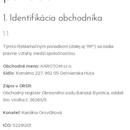
1. Identifikácia obchodníka
1.1.
Týmto Reklamačným poriadkom (ďalej aj "RP") sa riadia
právne vzťahy medzi spoločnosťou:
Obchodné meno:
KAROTOM s.r.o.
Sídlo:
Komárno 227, 962 05 Detvianska Huta
Zápis v ORSR:
Obchodný register Okresného súdu Banská Bystrica, oddiel:
Sro, vložka č. 36263/S
Konateľ:
Karolína Orovčíková
IČO:
52291201