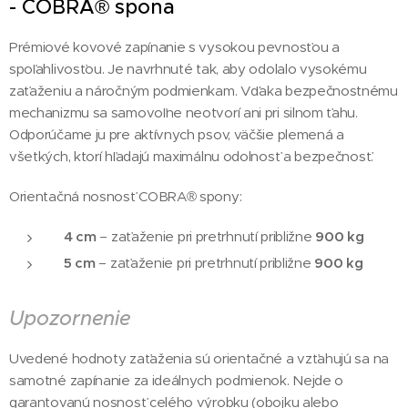
- COBRA® spona
Prémiové kovové zapínanie s vysokou pevnosťou a
spoľahlivosťou. Je navrhnuté tak, aby odolalo vysokému
zaťaženiu a náročným podmienkam. Vďaka bezpečnostnému
mechanizmu sa samovoľne neotvorí ani pri silnom ťahu.
Odporúčame ju pre aktívnych psov, väčšie plemená a
všetkých, ktorí hľadajú maximálnu odolnosť a bezpečnosť.
Orientačná nosnosť COBRA® spony:
4 cm
– zaťaženie pri pretrhnutí približne
900 kg
5 cm
– zaťaženie pri pretrhnutí približne
900 kg
Upozornenie
Uvedené hodnoty zaťaženia sú orientačné a vzťahujú sa na
samotné zapínanie za ideálnych podmienok. Nejde o
garantovanú nosnosť celého výrobku (obojku alebo