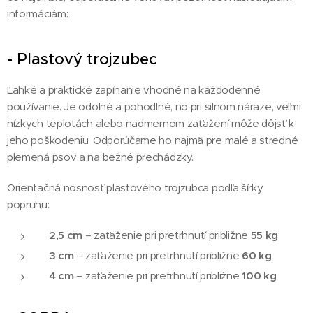
informáciám:
- Plastový trojzubec
Ľahké a praktické zapínanie vhodné na každodenné
používanie. Je odolné a pohodlné, no pri silnom náraze, veľmi
nízkych teplotách alebo nadmernom zaťažení môže dôjsť k
jeho poškodeniu. Odporúčame ho najmä pre malé a stredné
plemená psov a na bežné prechádzky.
Orientačná nosnosť plastového trojzubca podľa šírky
popruhu:
2,5 cm
– zaťaženie pri pretrhnutí približne
55 kg
3 cm
– zaťaženie pri pretrhnutí približne
60 kg
4 cm
– zaťaženie pri pretrhnutí približne
100 kg