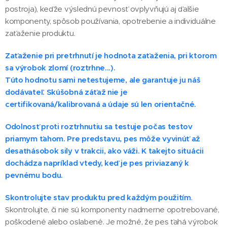
postroja), keďže výslednú pevnosť ovplyvňujú aj ďalšie
komponenty, spôsob používania, opotrebenie a individuálne
zaťaženie produktu.
Zaťaženie pri pretrhnutí je hodnota zaťaženia, pri ktorom
sa výrobok zlomí (roztrhne...).
Túto hodnotu sami netestujeme, ale garantuje ju náš
dodávateľ. Skúšobná záťaž nie je
certifikovaná/kalibrovaná a údaje sú len orientačné.
Odolnosť proti roztrhnutiu sa testuje počas testov
priamym ťahom. Pre predstavu, pes môže vyvinúť až
desaťnásobok sily v trakcii, ako váži. K takejto situácii
dochádza napríklad vtedy, keď je pes priviazaný k
pevnému bodu.
Skontrolujte stav produktu pred každým použitím
.
Skontrolujte, či nie sú komponenty nadmerne opotrebované,
poškodené alebo oslabené. Je možné, že pes ťahá výrobok