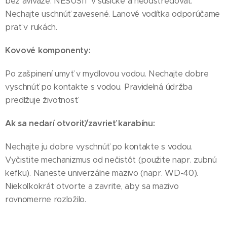
bez aviváže. NESUŠIŤ v sušičke a neodstreďovať.
Nechajte uschnúť zavesené. Lanové vodítka odporúčame
prať v rukách.
Kovové komponenty:
Po zašpinení umyť v mydlovou vodou. Nechajte dobre
vyschnúť po kontakte s vodou. Pravidelná údržba
predlžuje životnosť.
Ak sa nedarí otvoriť/zavrieť karabínu:
Nechajte ju dobre vyschnúť po kontakte s vodou.
Vyčistite mechanizmus od nečistôt (použite napr. zubnú
kefku). Naneste univerzálne mazivo (napr. WD-40).
Niekoľkokrát otvorte a zavrite, aby sa mazivo
rovnomerne rozložilo.