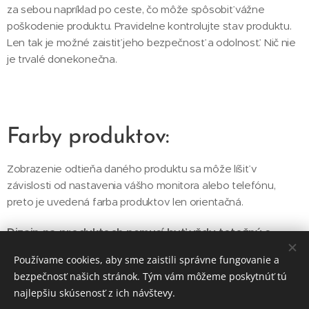
za sebou napríklad po ceste, čo môže spôsobiť vážne
poškodenie produktu. Pravidelne kontrolujte stav produktu.
Len tak je možné zaistiť jeho bezpečnosť a odolnosť. Nič nie
je trvalé donekonečna.
Farby produktov:
Zobrazenie odtieňa daného produktu sa môže líšiť v
závislosti od nastavenia vášho monitora alebo telefónu,
preto je uvedená farba produktov len orientačná.
Dizajn na produktoch nemusí byť vždy totožný s
fotografiou, v
zhľadom na spôsob strihania materiálu sa
Používame cookies, aby sme zaistili správne fungovanie a
môže rozloženie vzoru na jednotlivých výrobkoch líšiť.
bezpečnosť našich stránok. Tým vám môžeme poskytnúť tú
Každý kus je originál.
najlepšiu skúsenosť z ich návštevy.