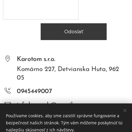
Odoslať
Karotom s.r.o.
Komárno 227, Detvianska Huta, 962
05
0945449007
info.laron.sk@gmail.com
Používame cookies, aby sme zaistili správne fungovanie a
FA
CEBOOK
bezpečnosť našich stránok. Tým vám môžeme poskytnúť tú
INSTAGRAM
najlepšiu skúsenosť z ich návštevy.