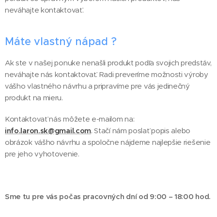
neváhajte kontaktovať.
Máte vlastný nápad ?
Ak ste v našej ponuke nenašli produkt podľa svojich predstáv,
neváhajte nás kontaktovať. Radi preveríme možnosti výroby
vášho vlastného návrhu a pripravíme pre vás jedinečný
produkt na mieru.
Kontaktovať nás môžete e-mailom na:
info.laron.sk@gmail.com
. Stačí nám poslať popis alebo
obrázok vášho návrhu a spoločne nájdeme najlepšie riešenie
pre jeho vyhotovenie.
Sme tu pre vás počas pracovných dní od 9:00 – 18:00 hod.