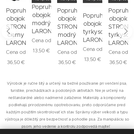
hový
Popruhový
Popruhový
Popruhový
Popruho
obojok
Popruhový
obojok
obojok
obojok
modrý
obojok
STRONG
STRONG
STRONG
N
LARON
tyrkysový
čierny
modrý
tyrkysov
LARON
Cena od
LARON
LARON
LARON
Cena od
13,50
€
Cena od
Cena od
Cena od
13,50
€
36,50
€
36,50
€
36,50
€
Výrobok je ručne šitý a určený na bežné používanie pri venčení psa,
turistike, prechádzkach a podobných aktivitách. Nie je určený na
neštandardné alebo nadmerné zaťaženie. Materiály a komponenty
podliehajú prirodzenému opotrebovaniu, preto odporúčame pred
každým použitím skontrolovať ich stav. Správny výber veľkosti a typu
výstroja je dôležitý pre bezpečnosť a pohodlie psa. Za manipuláciu so
psom, jeho vedenie a kontrolu zodpovedá majiteľ.