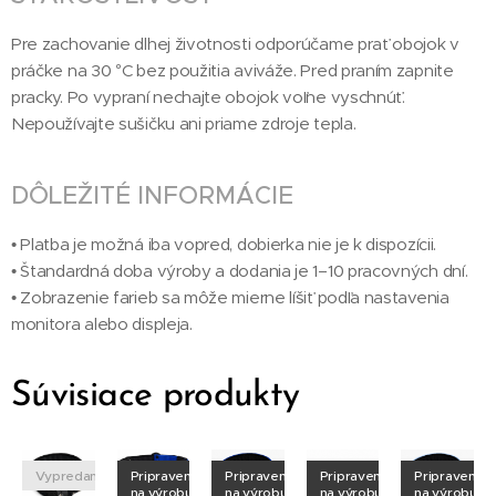
Pre zachovanie dlhej životnosti odporúčame prať obojok v
práčke na 30 °C bez použitia aviváže. Pred praním zapnite
pracky. Po vypraní nechajte obojok voľne vyschnúť.
Nepoužívajte sušičku ani priame zdroje tepla.
DÔLEŽITÉ INFORMÁCIE
• Platba je možná iba vopred, dobierka nie je k dispozícii.
• Štandardná doba výroby a dodania je 1–10 pracovných dní.
• Zobrazenie farieb sa môže mierne líšiť podľa nastavenia
monitora alebo displeja.
Súvisiace produkty
né
Vypredané
Pripravené
Pripravené
Pripravené
Pripravené
na výrobu
na výrobu
na výrobu
na výrobu