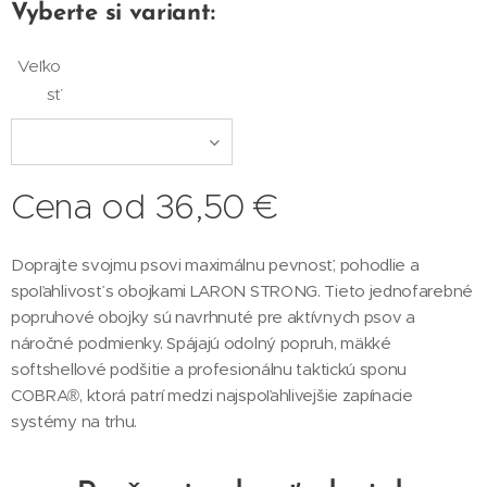
Vyberte si variant:
Veľko
sť
Cena od
36,50
€
Doprajte svojmu psovi maximálnu pevnosť, pohodlie a
spoľahlivosť s obojkami LARON STRONG. Tieto jednofarebné
popruhové obojky sú navrhnuté pre aktívnych psov a
náročné podmienky. Spájajú odolný popruh, mäkké
softshellové podšitie a profesionálnu taktickú sponu
COBRA®, ktorá patrí medzi najspoľahlivejšie zapínacie
systémy na trhu.