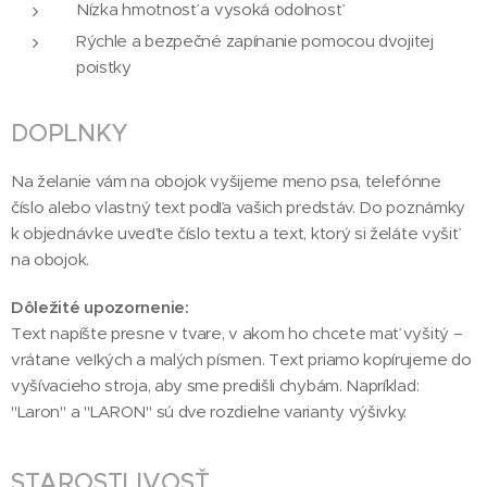
Nízka hmotnosť a vysoká odolnosť
Rýchle a bezpečné zapínanie pomocou dvojitej
poistky
DOPLNKY
Na želanie vám na obojok vyšijeme meno psa, telefónne
číslo alebo vlastný text podľa vašich predstáv. Do poznámky
k objednávke uveďte číslo textu a text, ktorý si želáte vyšiť
na obojok.
Dôležité upozornenie:
Text napíšte presne v tvare, v akom ho chcete mať vyšitý –
vrátane veľkých a malých písmen. Text priamo kopírujeme do
vyšívacieho stroja, aby sme predišli chybám. Napríklad:
"Laron" a "LARON" sú dve rozdielne varianty výšivky.
STAROSTLIVOSŤ