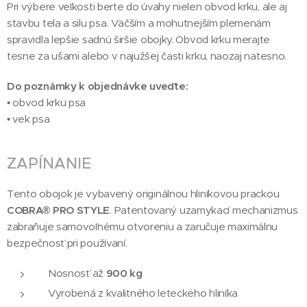
Pri výbere veľkosti berte do úvahy nielen obvod krku, ale aj
stavbu tela a silu psa. Väčším a mohutnejším plemenám
spravidla lepšie sadnú širšie obojky. Obvod krku merajte
tesne za ušami alebo v najužšej časti krku, naozaj natesno.
Do poznámky k objednávke uveďte:
• obvod krku psa
• vek psa
ZAPÍNANIE
Tento obojok je vybavený originálnou hliníkovou prackou
COBRA® PRO STYLE
. Patentovaný uzamykací mechanizmus
zabraňuje samovoľnému otvoreniu a zaručuje maximálnu
bezpečnosť pri používaní.
Nosnosť až
900 kg
Vyrobená z kvalitného leteckého hliníka