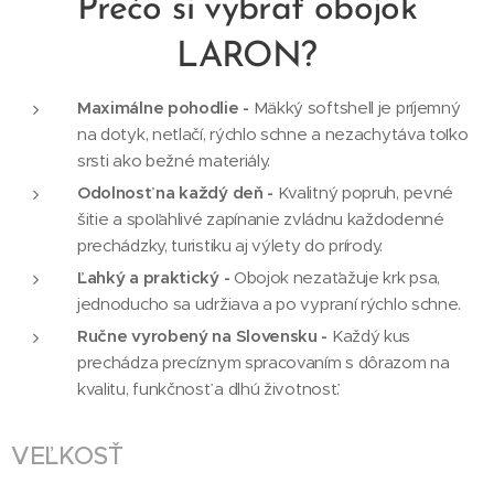
Prečo si vybrať obojok
LARON?
Maximálne pohodlie -
Mäkký softshell je príjemný
na dotyk, netlačí, rýchlo schne a nezachytáva toľko
srsti ako bežné materiály.
Odolnosť na každý deň -
Kvalitný popruh, pevné
šitie a spoľahlivé zapínanie zvládnu každodenné
prechádzky, turistiku aj výlety do prírody.
Ľahký a praktický -
Obojok nezaťažuje krk psa,
jednoducho sa udržiava a po vypraní rýchlo schne.
Ručne vyrobený na Slovensku -
Každý kus
prechádza precíznym spracovaním s dôrazom na
kvalitu, funkčnosť a dlhú životnosť.
VEĽKOSŤ