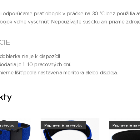
ti odporúčame prať obojok v práčke na 30 °C bez použitia a
bojok voľne vyschnúť. Nepoužívajte sušičku ani priame zdroje
CIE
obierka nie je k dispozícii.
odania je 1–10 pracovných dní.
erne líšiť podľa nastavenia monitora alebo displeja.
kty
a výrobu
Pripravené na výrobu
Pripravené na 