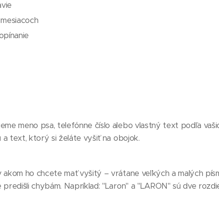
vie
h mesiacoch
opínanie
jeme meno psa, telefónne číslo alebo vlastný text podľa va
a text, ktorý si želáte vyšiť na obojok.
 v akom ho chcete mať vyšitý – vrátane veľkých a malých pí
 predišli chybám. Napríklad: "Laron" a "LARON" sú dve rozdie