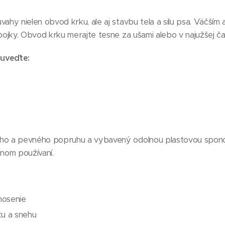
úvahy nielen obvod krku, ale aj stavbu tela a silu psa. Väčší
obojky. Obvod krku merajte tesne za ušami alebo v najužšej ča
uveďte:
ého a pevného popruhu a vybavený odolnou plastovou spono
nnom používaní.
nosenie
tu a snehu