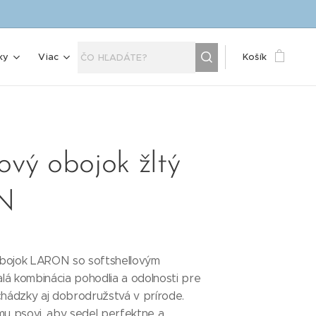
ky
Viac
Košík
vý obojok žltý
N
bojok LARON so softshellovým
lá kombinácia pohodlia a odolnosti pre
ádzky aj dobrodružstvá v prírode.
mu psovi, aby sedel perfektne a