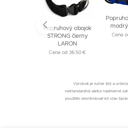
ový obojok
Popruho
ny LARON
modrý
Popruhový obojok
 od
13,50
€
Cena 
STRONG čierny
LARON
Cena od
36,50
€
Výrobok je ručne šitý a určený
neštandardné alebo nadmerné zaťa
použitím skontrolovať ich stav. Spr