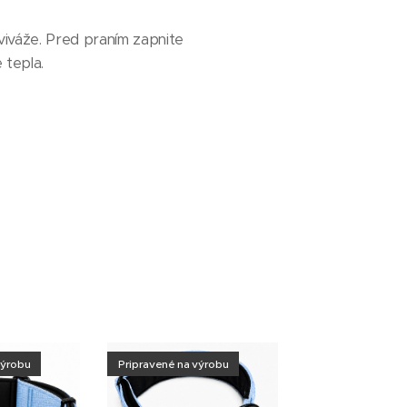
viváže. Pred praním zapnite
 tepla.
výrobu
Pripravené na výrobu
Pripravené na vý