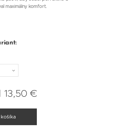
al maximálny komfort.
riant:
d
13,50
€
 košíka