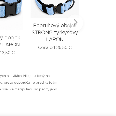
Popruhový obojok
STRONG tyrkysový
ý obojok
Popruhový
LARON
ý LARON
červený 
Cena od
36,50
€
d
13,50
€
Cena od
1
ch aktivitách. Nie je určený na
niu, preto odporúčame pred každým
ie psa. Za manipuláciu so psom, jeho