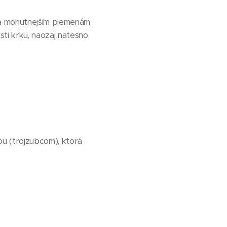
m a mohutnejším plemenám
sti krku, naozaj natesno.
u (trojzubcom), ktorá