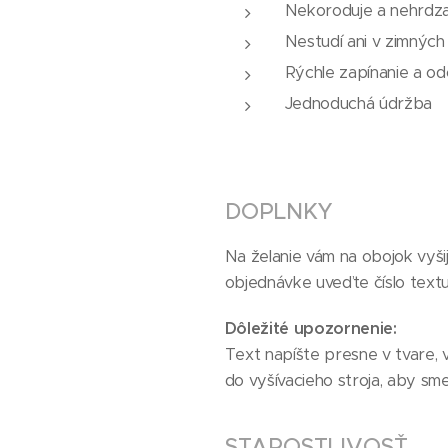
Nekoroduje a nehrdza
Nestudí ani v zimnýc
Rýchle zapínanie a od
Jednoduchá údržba
DOPLNKY
Na želanie vám na obojok vyši
objednávke uveďte číslo textu 
Dôležité upozornenie:
Text napíšte presne v tvare,
do vyšívacieho stroja, aby sme
STAROSTLIVOSŤ