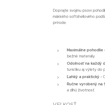
Doprajte svojmu psovi pohodl
mäkkého softshellového podši
prírode.
Maximálne pohodlie 
bežné materiály.
Odolnosť na každý d
turistiku aj výlety do 
Ľahký a praktický -
O
Ručne vyrobený na S
a dlhú životnosť.
VEĽKOSŤ