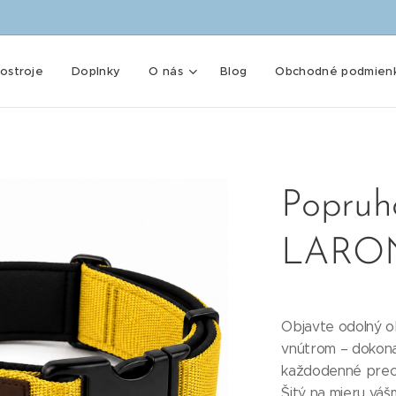
ostroje
Doplnky
O nás
Blog
Obchodné podmien
Popruho
LARO
Objavte odolný o
vnútrom – dokona
každodenné prech
Šitý na mieru váš