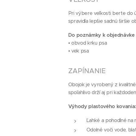
Pri výbere veľkosti berte do 
spravidla lepšie sadnú širšie 
Do poznámky k objednávke 
• obvod krku psa
• vek psa
ZAPÍNANIE
Obojok je vyrobený z kvalitn
spoľahlivo drží aj pri každode
Výhody plastového kovania:
Ľahké a pohodlné na 
Odolné voči vode, bla