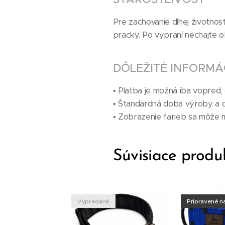
Pre zachovanie dlhej životnos
pracky. Po vypraní nechajte o
DÔLEŽITÉ INFORMÁ
• Platba je možná iba vopred, d
• Štandardná doba výroby a d
• Zobrazenie farieb sa môže mi
Súvisiace produ
é
Vypredané
Pripravené n