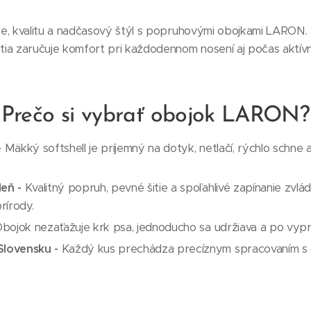
ie, kvalitu a nadčasový štýl s popruhovými obojkami LARON
tia zaručuje komfort pri každodennom nosení aj počas aktív
Prečo si vybrať obojok LARON?
-
Mäkký softshell je príjemný na dotyk, netlačí, rýchlo schne 
eň -
Kvalitný popruh, pevné šitie a spoľahlivé zapínanie zv
prírody.
bojok nezaťažuje krk psa, jednoducho sa udržiava a po vypra
lovensku -
Každý kus prechádza precíznym spracovaním s d