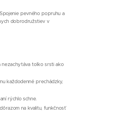
. Spojenie pevného popruhu a
nych dobrodružstiev v
a nezachytáva toľko srsti ako
ládnu každodenné prechádzky,
ní rýchlo schne.
ôrazom na kvalitu, funkčnosť