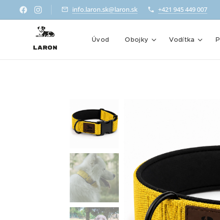
info.laron.sk@laron.sk
+421 945 449 007
Úvod
Obojky
Vodítka
P