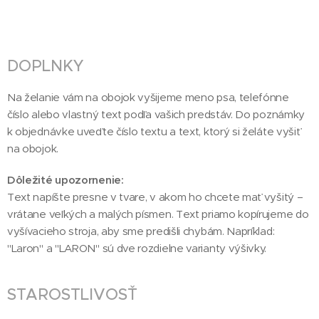
DOPLNKY
Na želanie vám na obojok vyšijeme meno psa, telefónne
číslo alebo vlastný text podľa vašich predstáv. Do poznámky
k objednávke uveďte číslo textu a text, ktorý si želáte vyšiť
na obojok.
Dôležité upozornenie:
Text napíšte presne v tvare, v akom ho chcete mať vyšitý –
vrátane veľkých a malých písmen. Text priamo kopírujeme do
vyšívacieho stroja, aby sme predišli chybám. Napríklad:
"Laron" a "LARON" sú dve rozdielne varianty výšivky.
STAROSTLIVOSŤ