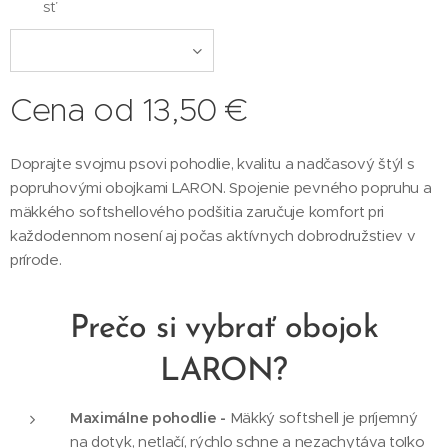
sť
Cena od
13,50
€
Doprajte svojmu psovi pohodlie, kvalitu a nadčasový štýl s
popruhovými obojkami LARON. Spojenie pevného popruhu a
mäkkého softshellového podšitia zaručuje komfort pri
každodennom nosení aj počas aktívnych dobrodružstiev v
prírode.
Prečo si vybrať obojok
LARON?
Maximálne pohodlie -
Mäkký softshell je príjemný
na dotyk, netlačí, rýchlo schne a nezachytáva toľko