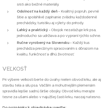
srsti ako bežné materiály.
Odolnosť na každý deň -
Kvalitný popruh, pevné
šitie a spoľahlivé zapínanie zvládnu každodenné
prechádzky, turistiku aj výlety do prírody.
Ľahký a praktický -
Obojok nezaťažuje krk psa,
jednoducho sa udržiava a po vypraní rýchlo schne.
Ručne vyrobený na Slovensku -
Každý kus
prechádza precíznym spracovaním s dôrazom na
kvalitu, funkčnosť a dlhú životnosť.
VEĽKOSŤ
Pri výbere veľkosti berte do úvahy nielen obvod krku, ale aj
stavbu tela a silu psa. Väčším a mohutnejším plemenám
spravidla lepšie sadnú širšie obojky. Obvod krku merajte
tesne za ušami alebo v najužšej časti krku, naozaj natesno.
Do poznámky k objednávke uveďte: