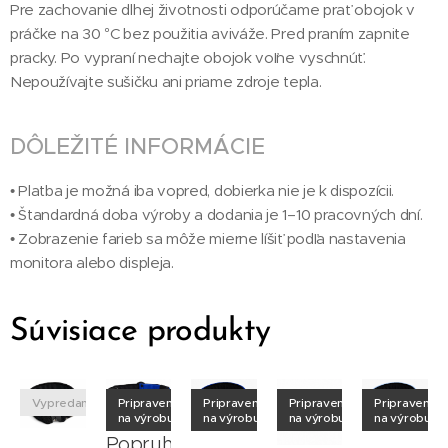
Pre zachovanie dlhej životnosti odporúčame prať obojok v
práčke na 30 °C bez použitia aviváže. Pred praním zapnite
pracky. Po vypraní nechajte obojok voľne vyschnúť.
Nepoužívajte sušičku ani priame zdroje tepla.
DÔLEŽITÉ INFORMÁCIE
• Platba je možná iba vopred, dobierka nie je k dispozícii.
• Štandardná doba výroby a dodania je 1–10 pracovných dní.
• Zobrazenie farieb sa môže mierne líšiť podľa nastavenia
monitora alebo displeja.
Súvisiace produkty
né
Vypredané
Pripravené
Pripravené
Pripravené
Pripravené
na výrobu
na výrobu
na výrobu
na výrobu
hový
Popruhový