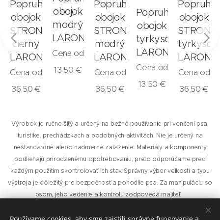
Popruhový
Popruhový
Popruho
obojok
Popruhový
obojok
obojok
obojok
modrý
obojok
STRONG
STRONG
STRONG
N
LARON
tyrkysový
čierny
modrý
tyrkysov
LARON
Cena od
LARON
LARON
LARON
Cena od
13,50
€
Cena od
Cena od
Cena od
13,50
€
36,50
€
36,50
€
36,50
€
Výrobok je ručne šitý a určený na bežné používanie pri venčení psa,
turistike, prechádzkach a podobných aktivitách. Nie je určený na
neštandardné alebo nadmerné zaťaženie. Materiály a komponenty
podliehajú prirodzenému opotrebovaniu, preto odporúčame pred
každým použitím skontrolovať ich stav. Správny výber veľkosti a typu
výstroja je dôležitý pre bezpečnosť a pohodlie psa. Za manipuláciu so
psom, jeho vedenie a kontrolu zodpovedá majiteľ.
Používame cookies, aby sme zaistili správne fungovanie a