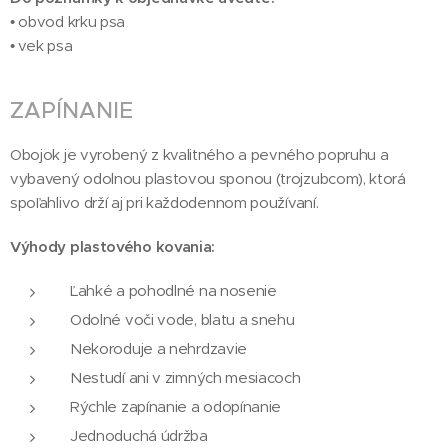
• obvod krku psa
• vek psa
ZAPÍNANIE
Obojok je vyrobený z kvalitného a pevného popruhu a
vybavený odolnou plastovou sponou (trojzubcom), ktorá
spoľahlivo drží aj pri každodennom používaní.
Výhody plastového kovania:
Ľahké a pohodlné na nosenie
Odolné voči vode, blatu a snehu
Nekoroduje a nehrdzavie
Nestudí ani v zimných mesiacoch
Rýchle zapínanie a odopínanie
Jednoduchá údržba