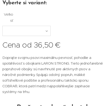
Vyberte si variant:
Veľko
sť
Cena od
36,50
€
Doprajte svojmu psovi maximálnu pevnosť, pohodlie a
spoľahlivosť s obojkami LARON STRONG. Tieto jednofarebné
popruhové obojky sú navrhnuté pre aktívnych psov a
náročné podmienky. Spájajú odolný popruh, mäkké
softshellové podšitie a profesionálnu taktickú sponu
COBRA®, ktorá patrí medzi najspoľahlivejšie zapínacie
systémy na trhu.