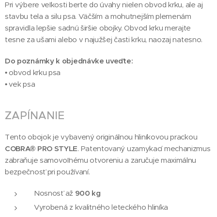
Pri výbere veľkosti berte do úvahy nielen obvod krku, ale aj
stavbu tela a silu psa. Väčším a mohutnejším plemenám
spravidla lepšie sadnú širšie obojky. Obvod krku merajte
tesne za ušami alebo v najužšej časti krku, naozaj natesno.
Do poznámky k objednávke uveďte:
• obvod krku psa
• vek psa
ZAPÍNANIE
Tento obojok je vybavený originálnou hliníkovou prackou
COBRA® PRO STYLE
. Patentovaný uzamykací mechanizmus
zabraňuje samovoľnému otvoreniu a zaručuje maximálnu
bezpečnosť pri používaní.
Nosnosť až
900 kg
Vyrobená z kvalitného leteckého hliníka