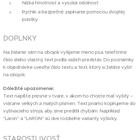
Nízka hmotnosť a vysoká odolnosť
Rýchle a bezpečné zapínanie pomocou dvojitej
poistky
DOPLNKY
Na želanie vám na obojok vyšijeme meno psa, telefónne
číslo alebo vlastný text podľa vašich predstáv. Do poznámky
k objednávke uveďte číslo textu a text, ktorý si želáte vyšiť
na obojok.
Dôležité upozornenie:
Text napíšte presne v tvare, v akom ho chcete mať vyšitý –
vrátane veľkých a malých písmen. Text priamo kopírujeme do
vyšívacieho stroja, aby sme predišli chybám. Napríklad:
"Laron" a "LARON" sú dve rozdielne varianty výšivky.
STAROSTLIVOSŤ