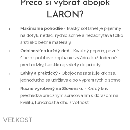
Prečo si vybrať obojok
LARON?
Maximálne pohodlie -
Mäkký softshell je príjemný
na dotyk, netlačí, rýchlo schne a nezachytáva toľko
srsti ako bežné materiály.
Odolnosť na každý deň -
Kvalitný popruh, pevné
šitie a spoľahlivé zapínanie zvládnu každodenné
prechádzky, turistiku aj výlety do prírody.
Ľahký a praktický -
Obojok nezaťažuje krk psa,
jednoducho sa udržiava a po vypraní rýchlo schne.
Ručne vyrobený na Slovensku -
Každý kus
prechádza precíznym spracovaním s dôrazom na
kvalitu, funkčnosť a dlhú životnosť.
VEĽKOSŤ