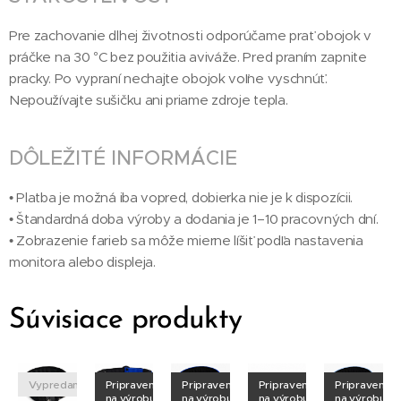
Pre zachovanie dlhej životnosti odporúčame prať obojok v
práčke na 30 °C bez použitia aviváže. Pred praním zapnite
pracky. Po vypraní nechajte obojok voľne vyschnúť.
Nepoužívajte sušičku ani priame zdroje tepla.
DÔLEŽITÉ INFORMÁCIE
• Platba je možná iba vopred, dobierka nie je k dispozícii.
• Štandardná doba výroby a dodania je 1–10 pracovných dní.
• Zobrazenie farieb sa môže mierne líšiť podľa nastavenia
monitora alebo displeja.
Súvisiace produkty
né
Vypredané
Pripravené
Pripravené
Pripravené
Pripravené
na výrobu
na výrobu
na výrobu
na výrobu