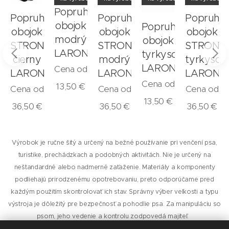
hový
Popruhový
Popruhový
Popruhový
Popruho
obojok
Popruhový
obojok
obojok
obojok
modrý
obojok
STRONG
STRONG
STRONG
N
LARON
tyrkysový
čierny
modrý
tyrkysov
LARON
Cena od
LARON
LARON
LARON
Cena od
13,50
€
Cena od
Cena od
Cena od
13,50
€
36,50
€
36,50
€
36,50
€
Výrobok je ručne šitý a určený na bežné používanie pri venčení psa,
turistike, prechádzkach a podobných aktivitách. Nie je určený na
neštandardné alebo nadmerné zaťaženie. Materiály a komponenty
podliehajú prirodzenému opotrebovaniu, preto odporúčame pred
každým použitím skontrolovať ich stav. Správny výber veľkosti a typu
výstroja je dôležitý pre bezpečnosť a pohodlie psa. Za manipuláciu so
psom, jeho vedenie a kontrolu zodpovedá majiteľ.