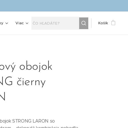
ky
Viac
Košík
ový obojok
G čierny
N
 obojok STRONG LARON so