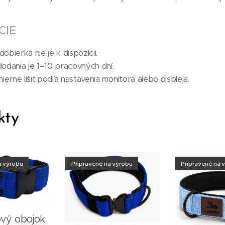
CIE
obierka nie je k dispozícii.
odania je 1–10 pracovných dní.
erne líšiť podľa nastavenia monitora alebo displeja.
kty
a výrobu
Pripravené na výrobu
Pripravené na 
vý obojok