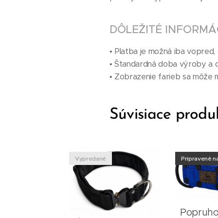
DÔLEŽITÉ INFORMÁ
• Platba je možná iba vopred, d
• Štandardná doba výroby a d
• Zobrazenie farieb sa môže mi
Súvisiace produ
é
Vypredané
Pripravené n
ový obojok
Popruho