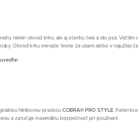
úvahy nielen obvod krku, ale aj stavbu tela a silu psa. Väčší
obojky. Obvod krku merajte tesne za ušami alebo v najužšej ča
uveďte:
ginálnou hliníkovou prackou
COBRA® PRO STYLE
. Patento
niu a zaručuje maximálnu bezpečnosť pri používaní.