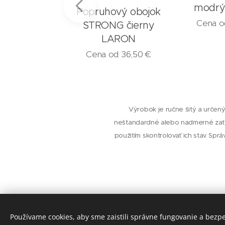
ny LARON
modrý
Popruhový obojok
 od
13,50
€
Cena 
STRONG čierny
LARON
Cena od
36,50
€
Výrobok je ručne šitý a určený
neštandardné alebo nadmerné zaťa
použitím skontrolovať ich stav. Spr
Používame cookies, aby sme zaistili správne fungovanie a bezp