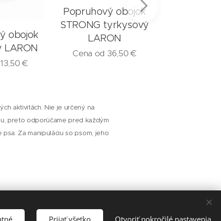
Popruhový obojok
STRONG tyrkysový
ý obojok
Popruhový
LARON
ý LARON
červený 
Cena od
36,50
€
d
13,50
€
Cena od
1
ch aktivitách. Nie je určený na
niu, preto odporúčame pred každým
ie psa. Za manipuláciu so psom, jeho
utné
Prijať všetko
Otvoriť pokročilé nastavenia