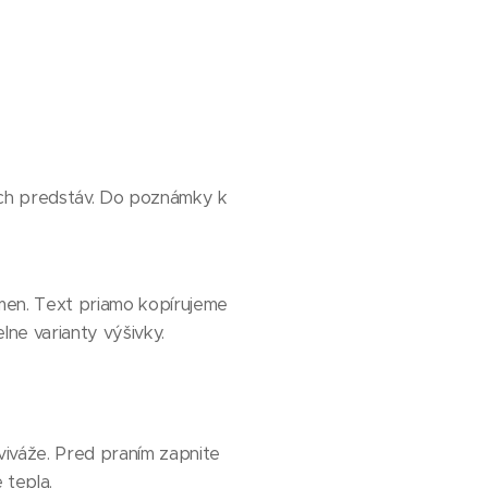
šich predstáv. Do poznámky k
smen. Text priamo kopírujeme
lne varianty výšivky.
viváže. Pred praním zapnite
 tepla.