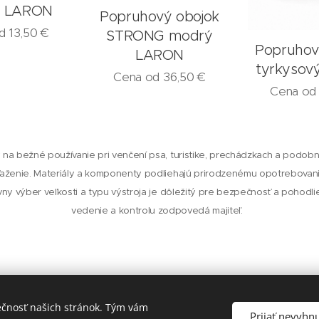
 LARON
Popruhový obojok
od
13,50
€
STRONG modrý
Popruhov
LARON
tyrkysov
Cena od
36,50
€
Cena o
 na bežné používanie pri venčení psa, turistike, prechádzkach a podobný
ženie. Materiály a komponenty podliehajú prirodzenému opotrebova
ávny výber veľkosti a typu výstroja je dôležitý pre bezpečnosť a pohodl
vedenie a kontrolu zodpovedá majiteľ.
ečnosť našich stránok. Tým vám
© 2026
Laron.sk
, všetky práva vyhradené
Prijať nevyhn