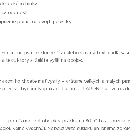
 leteckého hliníka
oká odolnosť
pínanie pomocou dvojitej poistky
jeme meno psa, telefónne číslo alebo vlastný text podľa va
a text, ktorý si želáte vyšiť na obojok.
 v akom ho chcete mať vyšitý – vrátane veľkých a malých pí
 predišli chybám. Napríklad: "Laron" a "LARON" sú dve rozdie
ti odporúčame prať obojok v práčke na 30 °C bez použitia a
bojok voľne vyschnúť. Nepoužívajte sušičku ani priame zdroje