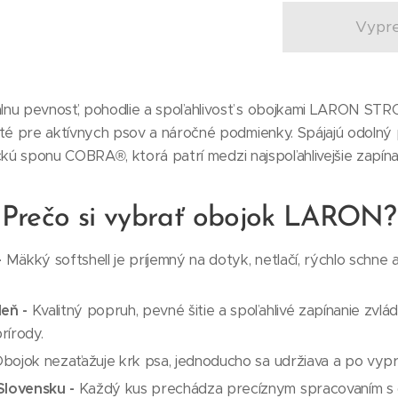
Vypr
lnu pevnosť, pohodlie a spoľahlivosť s obojkami LARON ST
é pre aktívnych psov a náročné podmienky. Spájajú odolný 
ickú sponu COBRA®, ktorá patrí medzi najspoľahlivejšie zapín
Prečo si vybrať obojok LARON?
-
Mäkký softshell je príjemný na dotyk, netlačí, rýchlo schne 
eň -
Kvalitný popruh, pevné šitie a spoľahlivé zapínanie zv
prírody.
bojok nezaťažuje krk psa, jednoducho sa udržiava a po vypra
lovensku -
Každý kus prechádza precíznym spracovaním s d