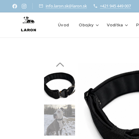
info.laron.sk@laron.sk
+421 945 449 007
Úvod
Obojky
Vodítka
P