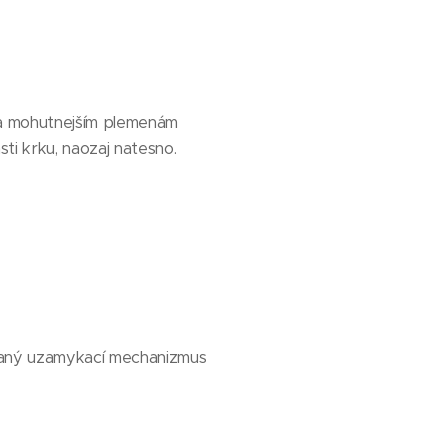
m a mohutnejším plemenám
sti krku, naozaj natesno.
vaný uzamykací mechanizmus