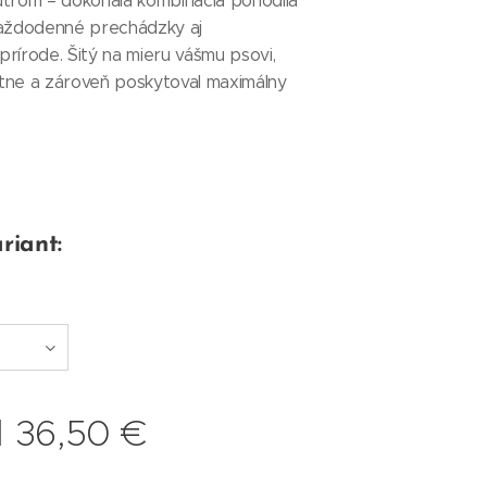
útrom – dokonalá kombinácia pohodlia
každodenné prechádzky aj
rírode. Šitý na mieru vášmu psovi,
tne a zároveň poskytoval maximálny
riant:
d
36,50
€