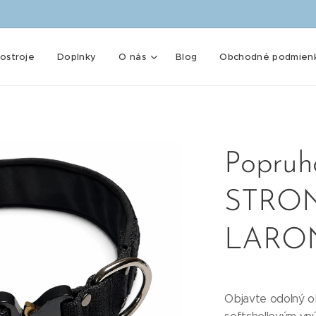
ostroje
Doplnky
O nás
Blog
Obchodné podmien
Popruh
STRON
LARO
Objavte odolný