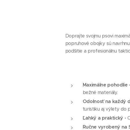
Doprajte svojmu psovi maximá
popruhové obojky sú navrhnut
podšitie a profesionálnu takt
Maximálne pohodlie 
bežné materiály.
Odolnosť na každý d
turistiku aj výlety do 
Ľahký a praktický -
O
Ručne vyrobený na S