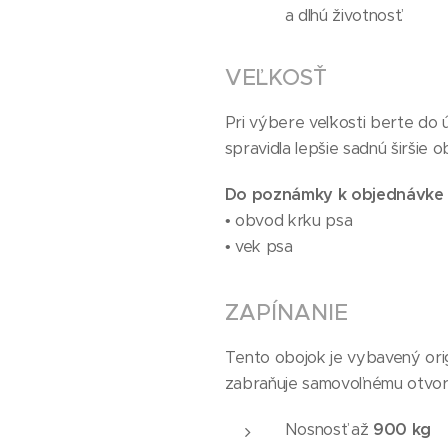
a dlhú životnosť.
VEĽKOSŤ
Pri výbere veľkosti berte do 
spravidla lepšie sadnú širšie 
Do poznámky k objednávke 
• obvod krku psa
• vek psa
ZAPÍNANIE
Tento obojok je vybavený ori
zabraňuje samovoľnému otvore
Nosnosť až
900 kg