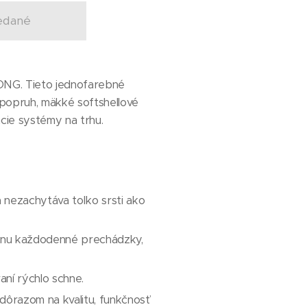
edané
RONG. Tieto jednofarebné
popruh, mäkké softshellové
acie systémy na trhu.
a nezachytáva toľko srsti ako
ládnu každodenné prechádzky,
ní rýchlo schne.
ôrazom na kvalitu, funkčnosť