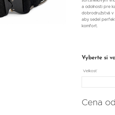
softshellovým vn
a odolnosti pre 
dobrodružstvá v p
aby sedel perfek
komfort.
Vyberte si va
Veľkosť
Cena o