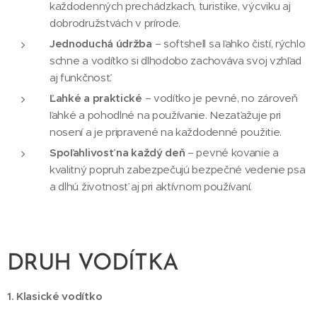
každodenných prechádzkach, turistike, výcviku aj
dobrodružstvách v prírode.
Jednoduchá údržba
– softshell sa ľahko čistí, rýchlo
schne a vodítko si dlhodobo zachováva svoj vzhľad
aj funkčnosť.
Ľahké a praktické
– vodítko je pevné, no zároveň
ľahké a pohodlné na používanie. Nezaťažuje pri
nosení a je pripravené na každodenné použitie.
Spoľahlivosť na každý deň
– pevné kovanie a
kvalitný popruh zabezpečujú bezpečné vedenie psa
a dlhú životnosť aj pri aktívnom používaní.
DRUH VODÍTKA
1.
Klasické vodítko