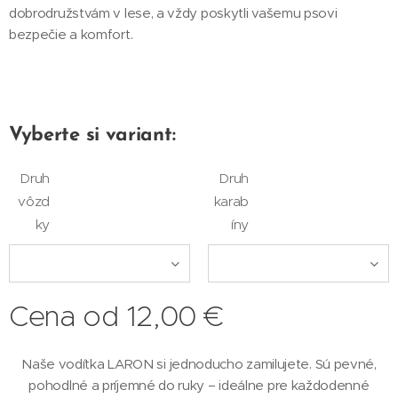
dobrodružstvám v lese, a vždy poskytli vašemu psovi
bezpečie a komfort.
Vyberte si variant:
Druh
Druh
vôzd
karab
ky
íny
Cena od
12,00
€
Naše vodítka LARON si jednoducho zamilujete. Sú pevné,
pohodlné a príjemné do ruky – ideálne pre každodenné