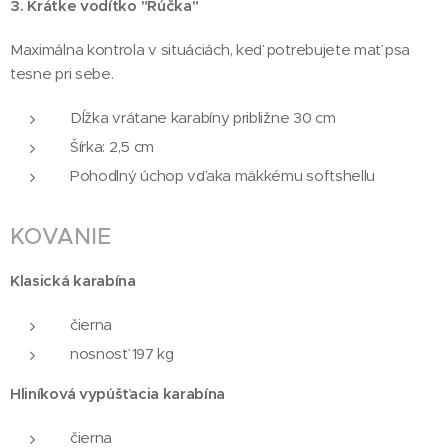
3.
Krátke vodítko "Rúčka"
Maximálna kontrola v situáciách, keď potrebujete mať psa
tesne pri sebe.
Dĺžka vrátane karabíny približne 30 cm
Šírka: 2,5 cm
Pohodlný úchop vďaka mäkkému softshellu
KOVANIE
Klasická karabína
čierna
nosnosť 197 kg
Hliníková vypúšťacia karabína
čierna