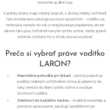
venčenie aj dlhé túry.
Z jednej strany majú odolný popruh, z druhej mäkký softshell.
Táto kombinácia zaručuje pevnosť aj komfort – vodítko sa
nešmýka, nereže do rúk a nespôsobuje popáleniny ani pri
silnom ťahu psa. Softshell navyše rýchlo schne, takže aj keď
zmokne, môžete ho o chvíľu znova používať.
Prečo si vybrať práve vodítko
LARON?
Maximálne pohodlie pri držaní
– pevný popruh je
podšitý mäkkým softshellom, ktorý je príjemný do
ruky, nereže do dlaní, rýchlo schne a zvyšuje
životnosť vodítka.
Odolnosť do každého terénu
– kvalitné materiály a
precízne spracovanie zaručujú spoľahlivosť pri