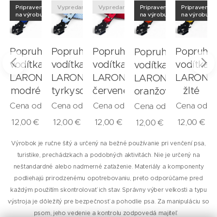
né
Pripravené
Vypredané
Vypredané
Pripravené
Pripravené
na výrobu
na výrobu
na výrobu
hové
Popruhové
Popruhové
Popruhové
Popruho
Popruhové
a
vodítka
vodítka
vodítka
vodítka
vodítka
N
LARON
LARON
LARON
LARON
LARON
modré
tyrkysové
červené
žlté
oranžové
Cena od
Cena od
Cena od
Cena od
Cena od
12,00
€
12,00
€
12,00
€
12,00
€
12,00
€
Výrobok je ručne šitý a určený na bežné používanie pri venčení psa,
turistike, prechádzkach a podobných aktivitách. Nie je určený na
neštandardné alebo nadmerné zaťaženie. Materiály a komponenty
podliehajú prirodzenému opotrebovaniu, preto odporúčame pred
každým použitím skontrolovať ich stav. Správny výber veľkosti a typu
výstroja je dôležitý pre bezpečnosť a pohodlie psa. Za manipuláciu so
psom, jeho vedenie a kontrolu zodpovedá majiteľ.