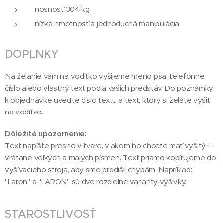
nosnosť 304 kg
nízka hmotnosť a jednoduchá manipulácia
DOPLNKY
Na želanie vám na vodítko vyšijeme meno psa, telefónne
číslo alebo vlastný text podľa vašich predstáv. Do poznámky
k objednávke uveďte číslo textu a text, ktorý si želáte vyšiť
na vodítko.
Dôležité upozornenie:
Text napíšte presne v tvare, v akom ho chcete mať vyšitý –
vrátane veľkých a malých písmen. Text priamo kopírujeme do
vyšívacieho stroja, aby sme predišli chybám. Napríklad:
"Laron" a "LARON" sú dve rozdielne varianty výšivky.
STAROSTLIVOSŤ