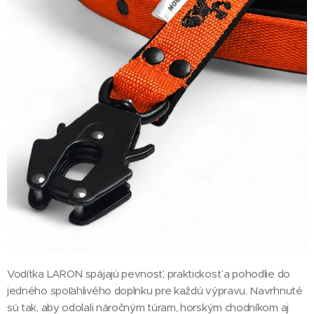
Vodítka LARON spájajú pevnosť, praktickosť a pohodlie do
jedného spoľahlivého doplnku pre každú výpravu. Navrhnuté
sú tak, aby odolali náročným túram, horským chodníkom aj