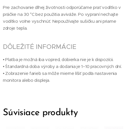
Pre zachovanie dlhej životnosti odporúčame prať vodítko v
práčke na 30 °C bez použitia aviváže. Po vypraní nechajte
vodítko voľne vyschnúť. Nepoužívajte sušičku ani priame
zdroje tepla.
DÔLEŽITÉ INFORMÁCIE
• Platba je možná iba vopred, dobierka nie je k dispozícii.
• Štandardná doba výroby a dodania je 1–10 pracovných dní.
• Zobrazenie farieb sa môže mierne líšiť podľa nastavenia
monitora alebo displeja.
Súvisiace produkty