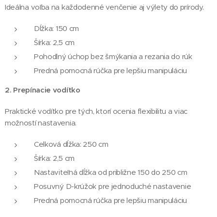
Ideálna voľba na každodenné venčenie aj výlety do prírody.
Dĺžka: 150 cm
Šírka: 2,5 cm
Pohodlný úchop bez šmýkania a rezania do rúk
Predná pomocná rúčka pre lepšiu manipuláciu
2.
Prepínacie vodítko
Praktické vodítko pre tých, ktorí ocenia flexibilitu a viac
možností nastavenia.
Celková dĺžka: 250 cm
Šírka: 2,5 cm
Nastaviteľná dĺžka od približne 150 do 250 cm
Posuvný D-krúžok pre jednoduché nastavenie
Predná pomocná rúčka pre lepšiu manipuláciu