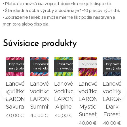
• Platba je možná iba vopred, dobierka nie je k dispozícii.
• Štandardná doba výroby a dodania je 1–10 pracovných dní.
• Zobrazenie farieb sa môže mierne líšiť podľa nastavenia
monitora alebo displeja.
Súvisiace produkty
né
Pripravené
Pripravené
Pripravené
Vypredané
Pripravené
u
na výrobu
na výrobu
na výrobu
na výrobu
é
Lanové
Lanové
Lanové
Lanové
Lanové
o
vodítko
vodítko
vodítko
vodítko
vodítko
N
LARON
LARON
LARON
LARON
LARON
a
Sakura
Summit
Alpine
Mystic
Dark
Sunset
Forest
40,00
€
40,00
€
40,00
€
40,00
€
40,00
€