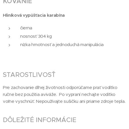
KOVANIE
Hliníková vypúšťacia karabína
čierna
nosnosť 304 kg
nízka hmotnosť a jednoduchá manipulácia
STAROSTLIVOSŤ
Pre zachovanie dlhej životnosti odporúčame prať vodítko
ručne bez použitia aviváže. Po vypraní nechajte vodítko
voľne vyschnúť. Nepoužívajte sušičku ani priame zdroje tepla.
DÔLEŽITÉ INFORMÁCIE