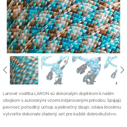
Lanové vodítka LARON sú dokonalým doplnkom k našim
obojkom s autorskými vzormi inšpirovanými prírodou. Spájajú
pevnosť, pohodlný úchop a jedinečný dizajn, vďaka ktorému
vytvoríte dokonale zladený set pre každé dobrodružstvo.