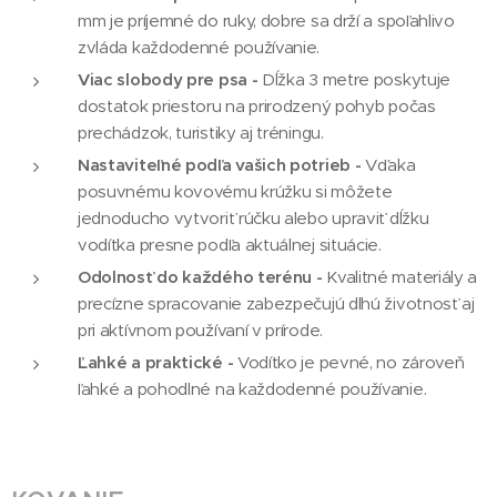
mm je príjemné do ruky, dobre sa drží a spoľahlivo
zvláda každodenné používanie.
Viac slobody pre psa -
Dĺžka 3 metre poskytuje
dostatok priestoru na prirodzený pohyb počas
prechádzok, turistiky aj tréningu.
Nastaviteľné podľa vašich potrieb -
Vďaka
posuvnému kovovému krúžku si môžete
jednoducho vytvoriť rúčku alebo upraviť dĺžku
vodítka presne podľa aktuálnej situácie.
Odolnosť do každého terénu -
Kvalitné materiály a
precízne spracovanie zabezpečujú dlhú životnosť aj
pri aktívnom používaní v prírode.
Ľahké a praktické -
Vodítko je pevné, no zároveň
ľahké a pohodlné na každodenné používanie.