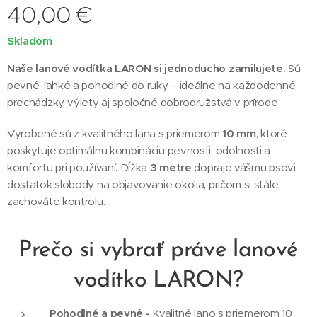
40,00
€
Skladom
Naše lanové vodítka LARON si jednoducho zamilujete.
Sú
pevné, ľahké a pohodlné do ruky – ideálne na každodenné
prechádzky, výlety aj spoločné dobrodružstvá v prírode.
Vyrobené sú z kvalitného lana s priemerom
10 mm
, ktoré
poskytuje optimálnu kombináciu pevnosti, odolnosti a
komfortu pri používaní. Dĺžka
3 metre
dopraje vášmu psovi
dostatok slobody na objavovanie okolia, pričom si stále
zachováte kontrolu.
Prečo si vybrať práve lanové
vodítko LARON?
Pohodlné a pevné -
Kvalitné lano s priemerom 10