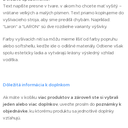
Text napíšte presne v tvare, v akom ho chcete mať vyšitý –
vrátane veľkých a malých písmen. Text priamo kopírujeme do
vyšívacieho stroja, aby sme predišli chybám. Napríklad:
"Laron" a "LARON" sú dve rozdielne varianty výšivky.
Farby vyšívacích nití sa môžu mierne líšiť od farby popruhu
alebo softshellu, keďže ide o odlišné materiály. Odtiene však
spolu esteticky ladia a vytvárajú krásny výsledný vzhľad
vodítka.
Dôležitá informácia k doplnkom
Ak máte v košíku
viac produktov a zároveň ste si vybrali
jeden alebo viac doplnkov
, uveďte prosím do
poznámky k
objednávke
, ku ktorému produktu sa jednotlivé doplnky
vzťahujú.