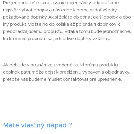
Pre jednoduchšie spracovanie objednávky odporúčame
najskôr vybrať obojok a následne k nemu pridať všetky
požadované doplnky. Ak si želáte objednať ďalší obojok alebo
iný produkt, vložte ho do košíka až po pridaní doplnkov k
predchádzajúcemu produktu. Vďaka tomu bude jednoznačné,
ku ktorému produktu sa jednotlivé doplnky vzťahujú.
Ak nebude v poznámke uvedené, ku ktorému produktu
doplnok patrí, môže dôjsť k predĺženiu vybavenia objednávky,
pretože vás budeme musieť kontaktovať pre upresnenie.
Máte vlastný nápad ?