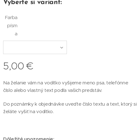
Vyberte si variant:
Farba
písm
a
5,00
€
Na želanie vám na vodítko vyšijeme meno psa, telefónne
číslo alebo vlastný text podľa vašich predstáv.
Do poznámky k objednávke uveďte číslo textu a text, ktorý si
želáte vyšiť na vodítko.
Dôležité upozornenie: