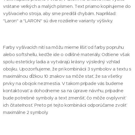
vrátane veľkých a malých písmen. Text priamo kopírujeme do
vyšívacieho stroja, aby sme predišli chybám. Napríklad:
"Laron" a "LARON" sú dve rozdielne varianty výšivky.
Farby vyšívacích nití sa môžu mierne líšiť od farby popruhu
alebo softshellu, keďže ide o odlišné materiály. Odtiene však
spolu esteticky ladia a vytvárajú krásny výsledný vzhľad
obojku. Upozorňujeme, že pri kombinácii 3 symbolov a textu s
maximálnou dĺžkou 10 znakov sa môže stať, že sa všetky
prvky na obojok nezmestia. V takom prípade vás budeme
kontaktovať a dohodneme sa na úprave návrhu, prípadne
bude potrebné symboly a text zmenšiť, čo môže ovplyvniť
ich čitateľnosť. Preto pri tejto kombinácii odporúčame zvoliť
maximálne 2 symboly.