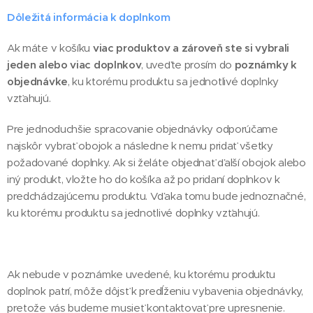
Dôležitá informácia k doplnkom
Ak máte v košíku
viac produktov a zároveň ste si vybrali
jeden alebo viac doplnkov
, uveďte prosím do
poznámky k
objednávke
, ku ktorému produktu sa jednotlivé doplnky
vzťahujú.
Pre jednoduchšie spracovanie objednávky odporúčame
najskôr vybrať obojok a následne k nemu pridať všetky
požadované doplnky. Ak si želáte objednať ďalší obojok alebo
iný produkt, vložte ho do košíka až po pridaní doplnkov k
predchádzajúcemu produktu. Vďaka tomu bude jednoznačné,
ku ktorému produktu sa jednotlivé doplnky vzťahujú.
Ak nebude v poznámke uvedené, ku ktorému produktu
doplnok patrí, môže dôjsť k predĺženiu vybavenia objednávky,
pretože vás budeme musieť kontaktovať pre upresnenie.