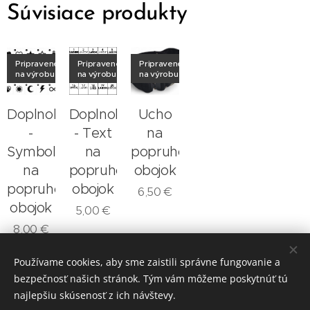
Súvisiace produkty
Pripravené
Pripravené
Pripravené
na výrobu
na výrobu
na výrobu
Doplnok
Doplnok
Ucho
-
- Text
na
Symbol
na
popruhový
na
popruhový
obojok
popruhový
obojok
6,50
€
obojok
5,00
€
8,00
€
Používame cookies, aby sme zaistili správne fungovanie a
bezpečnosť našich stránok. Tým vám môžeme poskytnúť tú
najlepšiu skúsenosť z ich návštevy.
© 2026
Laron.sk
, všetky práva vyhradené