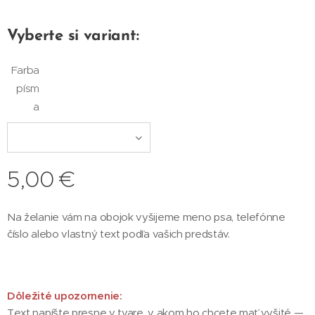
Vyberte si variant:
Farba
písm
a
5,00
€
Na želanie vám na obojok vyšijeme meno psa, telefónne
číslo alebo vlastný text podľa vašich predstáv.
Dôležité upozornenie:
Text napíšte presne v tvare, v akom ho chcete mať vyšité —