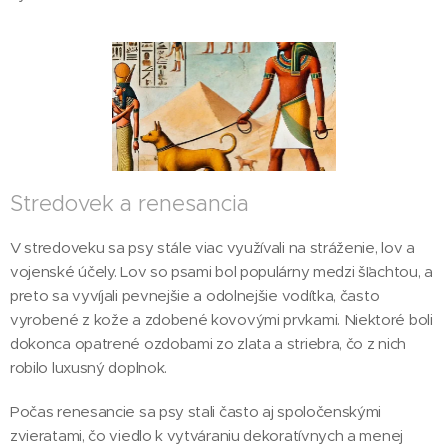
Stredovek a renesancia
V stredoveku sa psy stále viac využívali na stráženie, lov a
vojenské účely. Lov so psami bol populárny medzi šľachtou, a
preto sa vyvíjali pevnejšie a odolnejšie vodítka, často
vyrobené z kože a zdobené kovovými prvkami. Niektoré boli
dokonca opatrené ozdobami zo zlata a striebra, čo z nich
robilo luxusný doplnok.
Počas renesancie sa psy stali často aj spoločenskými
zvieratami, čo viedlo k vytváraniu dekoratívnych a menej