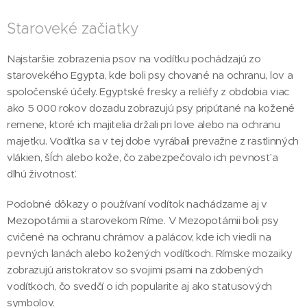
Staroveké začiatky
Najstaršie zobrazenia psov na vodítku pochádzajú zo
starovekého Egypta, kde boli psy chované na ochranu, lov a
spoločenské účely. Egyptské fresky a reliéfy z obdobia viac
ako 5 000 rokov dozadu zobrazujú psy pripútané na kožené
remene, ktoré ich majitelia držali pri love alebo na ochranu
majetku. Vodítka sa v tej dobe vyrábali prevažne z rastlinných
vlákien, šĺch alebo kože, čo zabezpečovalo ich pevnosť a
dlhú životnosť.
Podobné dôkazy o používaní vodítok nachádzame aj v
Mezopotámii a starovekom Ríme. V Mezopotámii boli psy
cvičené na ochranu chrámov a palácov, kde ich viedli na
pevných lanách alebo kožených vodítkoch. Rímske mozaiky
zobrazujú aristokratov so svojimi psami na zdobených
vodítkoch, čo svedčí o ich popularite aj ako statusových
symbolov.