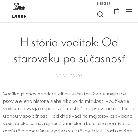
Hľadať
História vodítok: Od
staroveku po súčasnosť
01.01.2026
Vodítko je dnes neoddeliteľnou súčasťou života majiteľov
psov, ale jeho história siaha hlboko do minulosti. Používanie
vodítka sa vyvíjalo spolu s domestikáciou psov a ich rastúcou
úlohou v spoločnosti. Hoci dnes väčšina majiteľov psov berie
vodítko ako samozrejmosť, v minulosti bolo jeho používanie
oveľa rôznorodejšie a vyvíjalo sa v rôznych kultúrach odlišne.