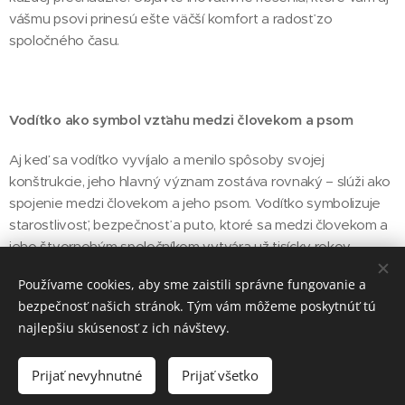
vášmu psovi prinesú ešte väčší komfort a radosť zo
spoločného času.
Vodítko ako symbol vzťahu medzi človekom a psom
Aj keď sa vodítko vyvíjalo a menilo spôsoby svojej
konštrukcie, jeho hlavný význam zostáva rovnaký – slúži ako
spojenie medzi človekom a jeho psom. Vodítko symbolizuje
starostlivosť, bezpečnosť a puto, ktoré sa medzi človekom a
jeho štvornohým spoločníkom vytvára už tisícky rokov.
Používame cookies, aby sme zaistili správne fungovanie a
bezpečnosť našich stránok. Tým vám môžeme poskytnúť tú
Share
najlepšiu skúsenosť z ich návštevy.
Prijať nevyhnutné
Prijať všetko