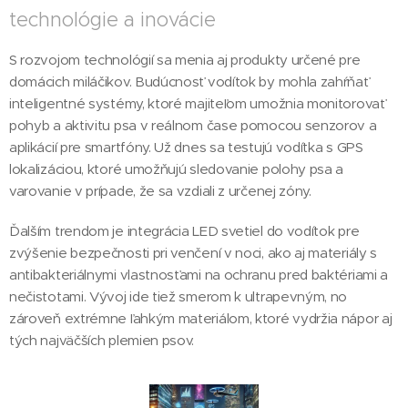
technológie a inovácie
S rozvojom technológií sa menia aj produkty určené pre
domácich miláčikov. Budúcnosť vodítok by mohla zahŕňať
inteligentné systémy, ktoré majiteľom umožnia monitorovať
pohyb a aktivitu psa v reálnom čase pomocou senzorov a
aplikácií pre smartfóny. Už dnes sa testujú vodítka s GPS
lokalizáciou, ktoré umožňujú sledovanie polohy psa a
varovanie v prípade, že sa vzdiali z určenej zóny.
Ďalším trendom je integrácia LED svetiel do vodítok pre
zvýšenie bezpečnosti pri venčení v noci, ako aj materiály s
antibakteriálnymi vlastnosťami na ochranu pred baktériami a
nečistotami. Vývoj ide tiež smerom k ultrapevným, no
zároveň extrémne ľahkým materiálom, ktoré vydržia nápor aj
tých najväčších plemien psov.