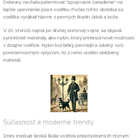
Delaney nechala patentovať "spojovacie zariadenie" na
lepšie upevnenie psa k vodítku. Počas tohto obdobia sa
vodítka vyrábali hlavne z pevných tkanín, látok a kože.
V 20. storočí, najmä po druhej svetovej vojne, sa objavili
syntetické materiály ako nylon, ktorý priniesol nové možnosti
v dizajne vodítok. Nylon bol ľahký, pevnejší a odolný voči
poveternostným vplyvom, čo z neho urobilo obľúbený
materiál.
Súčasnosť a moderné trendy
Dnes existuje široká škála vodítok prispôsobených rôznym