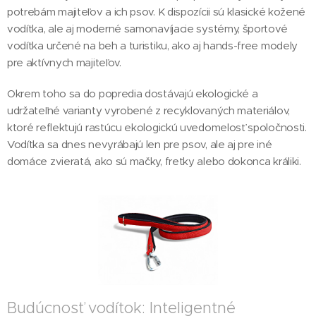
potrebám majiteľov a ich psov. K dispozícii sú klasické kožené
vodítka, ale aj moderné samonavíjacie systémy, športové
vodítka určené na beh a turistiku, ako aj hands-free modely
pre aktívnych majiteľov.
Okrem toho sa do popredia dostávajú ekologické a
udržateľné varianty vyrobené z recyklovaných materiálov,
ktoré reflektujú rastúcu ekologickú uvedomelosť spoločnosti.
Vodítka sa dnes nevyrábajú len pre psov, ale aj pre iné
domáce zvieratá, ako sú mačky, fretky alebo dokonca králiki.
Budúcnosť vodítok: Inteligentné