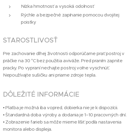
Nízka hmotnosť a vysoká odolnosť
Rýchle a bezpečné zapínanie pomocou dvojitej
poistky
STAROSTLIVOSŤ
Pre zachovanie dlhej životnosti odporúčame prať postroj v
práčke na 30 °C bez použitia aviváže. Pred praním zapnite
pracky. Po vypraní nechajte postroj voľne vyschnúť.
Nepoužívajte sušičku ani priame zdroje tepla.
DÔLEŽITÉ INFORMÁCIE
• Platba je možná iba vopred, dobierka nie je k dispozícii.
• Štandardná doba výroby a dodania je 1–10 pracovných dní.
• Zobrazenie farieb sa môže mierne líšiť podľa nastavenia
monitora alebo displeja.