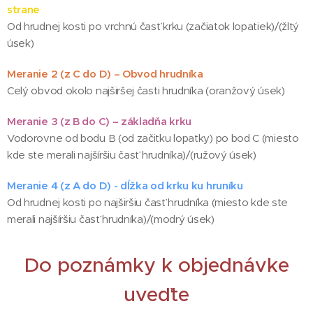
strane
Od hrudnej kosti po vrchnú časť krku (začiatok lopatiek)/(žltý
úsek)
Meranie 2 (z C do D) – Obvod hrudníka
Celý obvod okolo najširšej časti hrudníka (oranžový úsek)
Meranie 3 (z B do C) – základňa krku
Vodorovne od bodu B (od začitku lopatky) po bod C (miesto
kde ste merali najšíršiu časť hrudníka)/(ružový úsek)
Meranie 4 (z A do D) - dĺžka od krku ku hruníku
Od hrudnej kosti po najširšiu časť hrudníka (miesto kde ste
merali najšíršiu časť hrudníka)/(modrý úsek)
Do poznámky k objednávke
uveďte