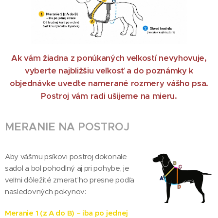
Ak vám žiadna z ponúkaných veľkostí nevyhovuje,
vyberte najbližšiu veľkosť a do poznámky k
objednávke uveďte namerané rozmery vášho psa.
Postroj vám radi ušijeme na mieru.
MERANIE NA POSTROJ
Aby vášmu psíkovi postroj dokonale
sadol a bol pohodlný aj pri pohybe, je
veľmi dôležité zmerať ho presne podľa
nasledovných pokynov:
Meranie 1 (z A do B) – iba po jednej