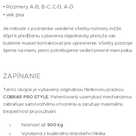
• Rozmery A-B, B-C, C-D, A-D
• vek psa
Ak nebude v poznámke uvedené všetky rozmery, môže
dôjsť k predĺženiu vybavenia objednávky, pretože vás
budeme musieť kontaktovať pre upresnenie. Všetky postroje
šijeme na mieru, preto potrebujeme vedieť presné mieri psíka.
ZAPÍNANIE
Tento obojok je vybavený originálnou hliníkovou prackou
COBRA® PRO STYLE
. Patentovaný uzamykací mechanizmus
zabraňuje samovoľnému otvoreniu a zaručuje maximálnu
bezpečnosť pri používaní.
Nosnosť až
900 kg
Vyrobená z kvalitného leteckého hliníka