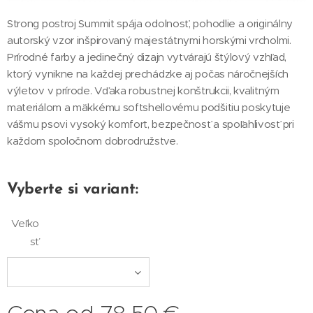
Strong postroj Summit spája odolnosť, pohodlie a originálny
autorský vzor inšpirovaný majestátnymi horskými vrcholmi.
Prírodné farby a jedinečný dizajn vytvárajú štýlový vzhľad,
ktorý vynikne na každej prechádzke aj počas náročnejších
výletov v prírode. Vďaka robustnej konštrukcii, kvalitným
materiálom a mäkkému softshellovému podšitiu poskytuje
vášmu psovi vysoký komfort, bezpečnosť a spoľahlivosť pri
každom spoločnom dobrodružstve.
Vyberte si variant:
Veľko
sť