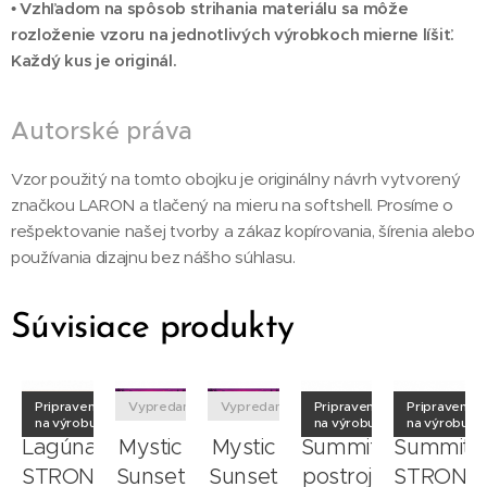
•
Vzhľadom na spôsob strihania materiálu sa môže
rozloženie vzoru na jednotlivých výrobkoch mierne líšiť.
Každý kus je originál.
Autorské práva
Vzor použitý na tomto obojku je originálny návrh vytvorený
značkou LARON a tlačený na mieru na softshell. Prosíme o
rešpektovanie našej tvorby a zákaz kopírovania, šírenia alebo
používania dizajnu bez nášho súhlasu.
Súvisiace produkty
né
Pripravené
Vypredané
Vypredané
Pripravené
Pripravené
u
na výrobu
na výrobu
na výrobu
a
Lagúna
Mystic
Mystic
Summit
Summit
STRONG
Sunset
Sunset
postroj
STRONG