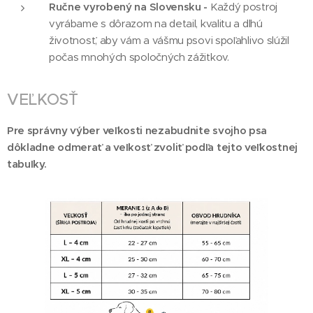
Ručne vyrobený na Slovensku -
Každý postroj
vyrábame s dôrazom na detail, kvalitu a dlhú
životnosť, aby vám a vášmu psovi spoľahlivo slúžil
počas mnohých spoločných zážitkov.
VEĽKOSŤ
Pre správny výber veľkosti nezabudnite svojho psa
dôkladne odmerať a veľkosť zvoliť podľa tejto veľkostnej
tabuľky.