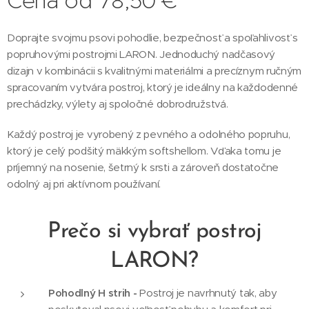
Cena od
78,50
€
Doprajte svojmu psovi pohodlie, bezpečnosť a spoľahlivosť s
popruhovými postrojmi LARON. Jednoduchý nadčasový
dizajn v kombinácii s kvalitnými materiálmi a precíznym ručným
spracovaním vytvára postroj, ktorý je ideálny na každodenné
prechádzky, výlety aj spoločné dobrodružstvá.
Každý postroj je vyrobený z pevného a odolného popruhu,
ktorý je celý podšitý mäkkým softshellom. Vďaka tomu je
príjemný na nosenie, šetrný k srsti a zároveň dostatočne
odolný aj pri aktívnom používaní.
Prečo si vybrať postroj
LARON?
Pohodlný H strih -
Postroj je navrhnutý tak, aby