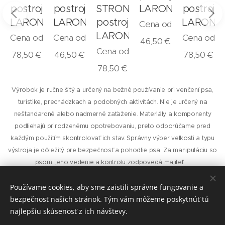
N
postroj
postroj
STRONG
LARON
postroj
LARON
LARON
postroj
LARON
Cena od
LARON
Cena od
Cena od
Cena od
46,50
€
Cena od
78,50
€
46,50
€
78,50
€
78,50
€
Výrobok je ručne šitý a určený na bežné používanie pri venčení psa,
turistike, prechádzkach a podobných aktivitách. Nie je určený na
neštandardné alebo nadmerné zaťaženie. Materiály a komponenty
podliehajú prirodzenému opotrebovaniu, preto odporúčame pred
každým použitím skontrolovať ich stav. Správny výber veľkosti a typu
výstroja je dôležitý pre bezpečnosť a pohodlie psa. Za manipuláciu so
psom, jeho vedenie a kontrolu zodpovedá majiteľ.
Používame cookies, aby sme zaistili správne fungovanie a
bezpečnosť našich stránok. Tým vám môžeme poskytnúť tú
najlepšiu skúsenosť z ich návštevy.
© 2026
Laron.sk
, všetky práva vyhradené