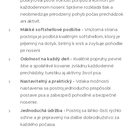
poskytoval psovi voľnosť pohybu a komfort pri
každodennom nosení. Správne rozkladá tlak a
neobmedzuje prirodzený pohyb počas prechádzok
ani aktivít.
Mäkké softshellové podšitie -
Vnútorná strana
postroja je podšitá kvalitným softshellom, ktorý je
príjemný na dotyk, šetrný k srsti a zvyšuje pohodlie
pri nosení.
Odolnosť na každý deň -
Kvalitné popruhy, pevné
šitie a spoľahlivé kovanie zvládnu každodenné
prechádzky, turistiku aj aktívny život psa.
Nastaviteľný a praktický -
Vďaka možnosti
nastavenia sa postroj jednoducho prispôsobí
postave psa a zabezpečí pohodlné a bezpečné
nosenie.
Jednoduchá údržba -
Postroj sa ľahko čistí, rýchlo
schne a je pripravený na ďalšie dobrodružstvo za
každého počasia.