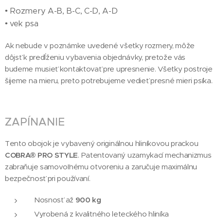
• Rozmery A-B, B-C, C-D, A-D
• vek psa
Ak nebude v poznámke uvedené všetky rozmery, môže
dôjsť k predĺženiu vybavenia objednávky, pretože vás
budeme musieť kontaktovať pre upresnenie. Všetky postroje
šijeme na mieru, preto potrebujeme vedieť presné mieri psíka.
ZAPÍNANIE
Tento obojok je vybavený originálnou hliníkovou prackou
COBRA® PRO STYLE
. Patentovaný uzamykací mechanizmus
zabraňuje samovoľnému otvoreniu a zaručuje maximálnu
bezpečnosť pri používaní.
Nosnosť až
900 kg
Vyrobená z kvalitného leteckého hliníka