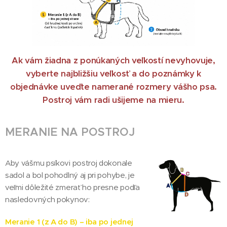
Ak vám žiadna z ponúkaných veľkostí nevyhovuje,
vyberte najbližšiu veľkosť a do poznámky k
objednávke uveďte namerané rozmery vášho psa.
Postroj vám radi ušijeme na mieru.
MERANIE NA POSTROJ
Aby vášmu psíkovi postroj dokonale
sadol a bol pohodlný aj pri pohybe, je
veľmi dôležité zmerať ho presne podľa
nasledovných pokynov:
Meranie 1 (z A do B) – iba po jednej