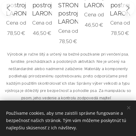
N
postroj
postroj
STRONG
LARON
postroj
LARON
LARON
postroj
LARON
Cena od
LARON
Cena od
Cena od
Cena od
46,50
€
Cena od
78,50
€
46,50
€
78,50
€
78,50
€
Výrobok je ručne šitý a určený na bežné používanie pri venčení psa,
turistike, prechádzkach a podobných aktivitách. Nie je určený na
neštandardné alebo nadmerné zaťaženie. Materiály a komponenty
podliehajú prirodzenému opotrebovaniu, preto odporúčame pred
každým použitím skontrolovať ich stav. Správny výber veľkosti a typu
výstroja je dôležitý pre bezpečnosť a pohodlie psa. Za manipuláciu so
psom, jeho vedenie a kontrolu zodpovedá majiteľ.
Používame cookies, aby sme zaistili správne fungovanie a
bezpečnosť našich stránok. Tým vám môžeme poskytnúť tú
najlepšiu skúsenosť z ich návštevy.
© 2026
Laron.sk
, všetky práva vyhradené