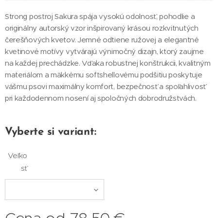
Strong postroj Sakura spája vysokú odolnosť, pohodlie a
originálny autorský vzor inšpirovaný krásou rozkvitnutých
čerešňových kvetov. Jemné odtiene ružovej a elegantné
kvetinové motívy vytvárajú výnimočný dizajn, ktorý zaujme
na každej prechádzke. Vďaka robustnej konštrukcii, kvalitným
materiálom a mäkkému softshellovému podšitiu poskytuje
vášmu psovi maximálny komfort, bezpečnosť a spoľahlivosť
pri každodennom nosení aj spoločných dobrodružstvách.
Vyberte si variant:
Veľko
sť