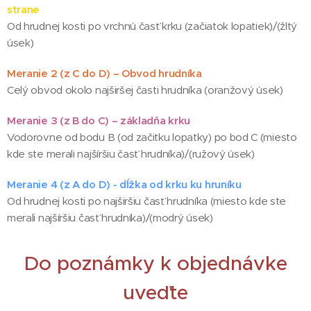
strane
Od hrudnej kosti po vrchnú časť krku (začiatok lopatiek)/(žltý
úsek)
Meranie 2 (z C do D) – Obvod hrudníka
Celý obvod okolo najširšej časti hrudníka (oranžový úsek)
Meranie 3 (z B do C) – základňa krku
Vodorovne od bodu B (od začitku lopatky) po bod C (miesto
kde ste merali najšíršiu časť hrudníka)/(ružový úsek)
Meranie 4 (z A do D) - dĺžka od krku ku hruníku
Od hrudnej kosti po najširšiu časť hrudníka (miesto kde ste
merali najšíršiu časť hrudníka)/(modrý úsek)
Do poznámky k objednávke
uveďte