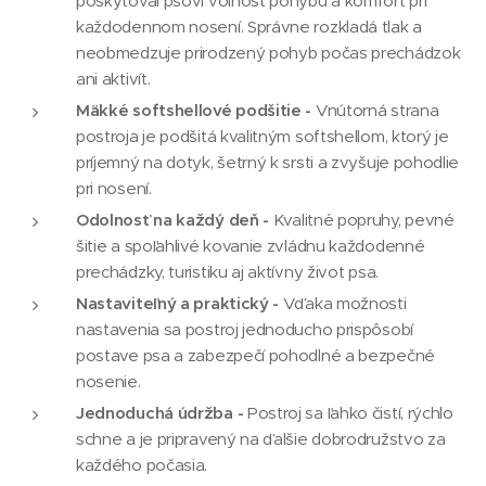
poskytoval psovi voľnosť pohybu a komfort pri
každodennom nosení. Správne rozkladá tlak a
neobmedzuje prirodzený pohyb počas prechádzok
ani aktivít.
Mäkké softshellové podšitie -
Vnútorná strana
postroja je podšitá kvalitným softshellom, ktorý je
príjemný na dotyk, šetrný k srsti a zvyšuje pohodlie
pri nosení.
Odolnosť na každý deň -
Kvalitné popruhy, pevné
šitie a spoľahlivé kovanie zvládnu každodenné
prechádzky, turistiku aj aktívny život psa.
Nastaviteľný a praktický -
Vďaka možnosti
nastavenia sa postroj jednoducho prispôsobí
postave psa a zabezpečí pohodlné a bezpečné
nosenie.
Jednoduchá údržba -
Postroj sa ľahko čistí, rýchlo
schne a je pripravený na ďalšie dobrodružstvo za
každého počasia.