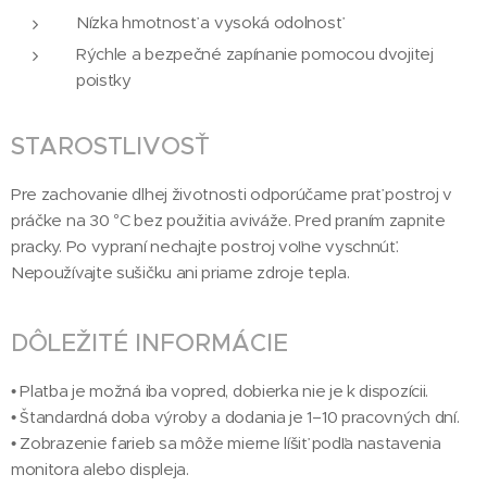
Nízka hmotnosť a vysoká odolnosť
Rýchle a bezpečné zapínanie pomocou dvojitej
poistky
STAROSTLIVOSŤ
Pre zachovanie dlhej životnosti odporúčame prať postroj v
práčke na 30 °C bez použitia aviváže. Pred praním zapnite
pracky. Po vypraní nechajte postroj voľne vyschnúť.
Nepoužívajte sušičku ani priame zdroje tepla.
DÔLEŽITÉ INFORMÁCIE
• Platba je možná iba vopred, dobierka nie je k dispozícii.
• Štandardná doba výroby a dodania je 1–10 pracovných dní.
• Zobrazenie farieb sa môže mierne líšiť podľa nastavenia
monitora alebo displeja.