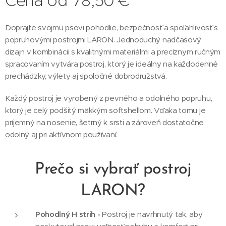
Cena od
78,50
€
Doprajte svojmu psovi pohodlie, bezpečnosť a spoľahlivosť s
popruhovými postrojmi LARON. Jednoduchý nadčasový
dizajn v kombinácii s kvalitnými materiálmi a precíznym ručným
spracovaním vytvára postroj, ktorý je ideálny na každodenné
prechádzky, výlety aj spoločné dobrodružstvá.
Každý postroj je vyrobený z pevného a odolného popruhu,
ktorý je celý podšitý mäkkým softshellom. Vďaka tomu je
príjemný na nosenie, šetrný k srsti a zároveň dostatočne
odolný aj pri aktívnom používaní.
Prečo si vybrať postroj
LARON?
Pohodlný H strih -
Postroj je navrhnutý tak, aby