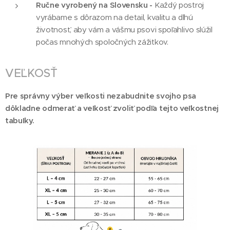
Ručne vyrobený na Slovensku -
Každý postroj
vyrábame s dôrazom na detail, kvalitu a dlhú
životnosť, aby vám a vášmu psovi spoľahlivo slúžil
počas mnohých spoločných zážitkov.
VEĽKOSŤ
Pre správny výber veľkosti nezabudnite svojho psa
dôkladne odmerať a veľkosť zvoliť podľa tejto veľkostnej
tabuľky.