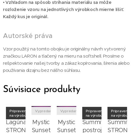
•
Vzhľadom na spôsob strihania materiálu sa môže
rozloženie vzoru na jednotlivých výrobkoch mierne líšiť.
Každý kus je originál.
Autorské práva
Vzor použitý na tomto obojku je originálny návrh vytvorený
značkou LARON a tlačený na mieru na softshell. Prosíme o
rešpektovanie našej tvorby a zákaz kopírovania, šírenia alebo
používania dizajnu bez nášho súhlasu.
Súvisiace produkty
né
Pripravené
Vypredané
Vypredané
Pripravené
Pripravené
u
na výrobu
na výrobu
na výrobu
a
Lagúna
Mystic
Mystic
Summit
Summit
STRONG
Sunset
Sunset
postroj
STRONG