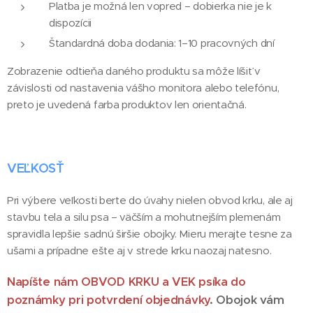
Platba je možná len vopred – dobierka nie je k
dispozícii
Štandardná doba dodania: 1–10 pracovných dní
Zobrazenie odtieňa daného produktu sa môže líšiť v
závislosti od nastavenia vášho monitora alebo telefónu,
preto je uvedená farba produktov len orientačná.
VEĽKOSŤ
Pri výbere veľkosti berte do úvahy nielen obvod krku, ale aj
stavbu tela a silu psa – väčším a mohutnejším plemenám
spravidla lepšie sadnú širšie obojky. Mieru merajte tesne za
ušami a prípadne ešte aj v strede krku naozaj natesno.
N
apíšte nám OBVOD KRKU a VEK psíka do
poznámky pri potvrdení objednávky
. Obojok vám