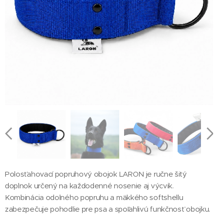
Polosťahovací popruhový obojok LARON je ručne šitý
doplnok určený na každodenné nosenie aj výcvik.
Kombinácia odolného popruhu a mäkkého softshellu
zabezpečuje pohodlie pre psa a spoľahlivú funkčnosť obojku.