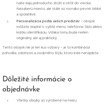
naše dajú jednoducho zložiť a strčiť do vrecka.
Nezaberú miesto, ale stále sú rovnako pevné, ľahké
a spoľahlivé.
Personalizácia podľa vašich predstáv
– obojok
môžete doplniť o vyšité meno, telefónne číslo alebo
krátku identifikáciu. Vďaka tomu bude nielen
originálny, ale aj praktický.
Tento obojok nie je len kus výbavy – je to kombinácia
pohodlia, odolnosti a osobného štýlu, ktorú inde nenájdete.
Dôležité informácie o
objednávke
Všetky obojky sú vyrobené na mieru