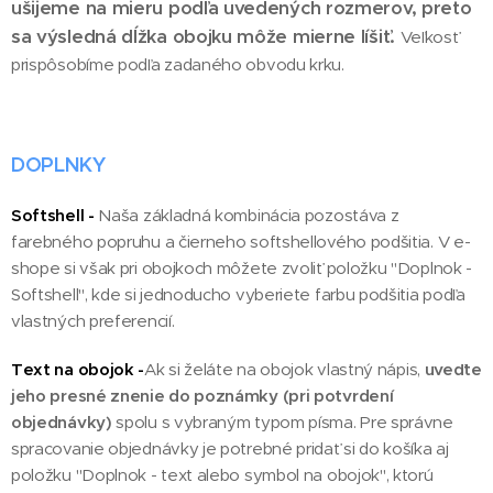
ušijeme na mieru podľa uvedených rozmerov, preto
sa výsledná dĺžka obojku môže mierne líšiť.
Veľkosť
prispôsobíme podľa zadaného obvodu krku.
DOPLNKY
Softshell -
Naša základná kombinácia pozostáva z
farebného popruhu a čierneho softshellového podšitia. V e-
shope si však pri obojkoch môžete zvoliť položku "Doplnok -
Softshell", kde si jednoducho vyberiete farbu podšitia podľa
vlastných preferencií.
Text na obojok -
Ak si želáte na obojok vlastný nápis,
u
veďte
jeho presné znenie do poznámky (pri potvrdení
objednávky)
spolu s vybraným typom písma. Pre správne
spracovanie objednávky je potrebné pridať si do košíka aj
položku "Doplnok - text alebo symbol na obojok", ktorú