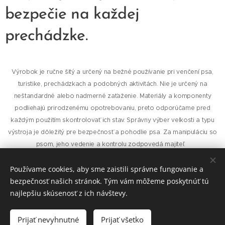
bezpečie na každej
prechádzke.
Výrobok je ručne šitý a určený na bežné používanie pri venčení psa,
turistike, prechádzkach a podobných aktivitách. Nie je určený na
neštandardné alebo nadmerné zaťaženie. Materiály a komponenty
podliehajú prirodzenému opotrebovaniu, preto odporúčame pred
každým použitím skontrolovať ich stav. Správny výber veľkosti a typu
výstroja je dôležitý pre bezpečnosť a pohodlie psa. Za manipuláciu so
psom, jeho vedenie a kontrolu zodpovedá majiteľ.
Používame cookies, aby sme zaistili správne fungovanie a
bezpečnosť našich stránok. Tým vám môžeme poskytnúť tú
najlepšiu skúsenosť z ich návštevy.
© 2026
Laron.sk
, všetky práva vyhradené
Cookies
Prijať nevyhnutné
Prijať všetko