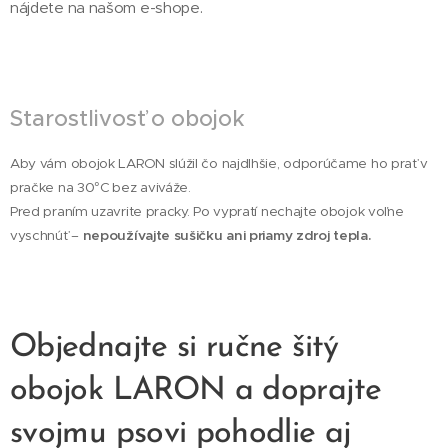
nájdete na našom e-shope.
Starostlivosť o obojok
Aby vám obojok LARON slúžil čo najdlhšie, odporúčame ho prať v
pračke na 30°C bez aviváže.
Pred praním uzavrite pracky. Po vypratí nechajte obojok voľne
vyschnúť –
nepoužívajte sušičku ani priamy zdroj tepla.
Objednajte si ručne šitý
obojok LARON a doprajte
svojmu psovi pohodlie aj