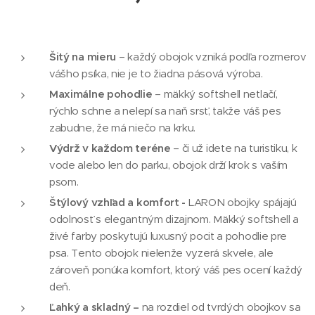
Šitý na mieru
– každý obojok vzniká podľa rozmerov
vášho psíka, nie je to žiadna pásová výroba.
Maximálne pohodlie
– mäkký softshell netlačí,
rýchlo schne a nelepí sa naň srsť, takže váš pes
zabudne, že má niečo na krku.
Výdrž v každom teréne
– či už idete na turistiku, k
vode alebo len do parku, obojok drží krok s vaším
psom.
Štýlový vzhľad a komfort -
LARON obojky spájajú
odolnosť s elegantným dizajnom. Mäkký softshell a
živé farby poskytujú luxusný pocit a pohodlie pre
psa. Tento obojok nielenže vyzerá skvele, ale
zároveň ponúka komfort, ktorý váš pes ocení každý
deň.
Ľahký a skladný –
na rozdiel od tvrdých obojkov sa