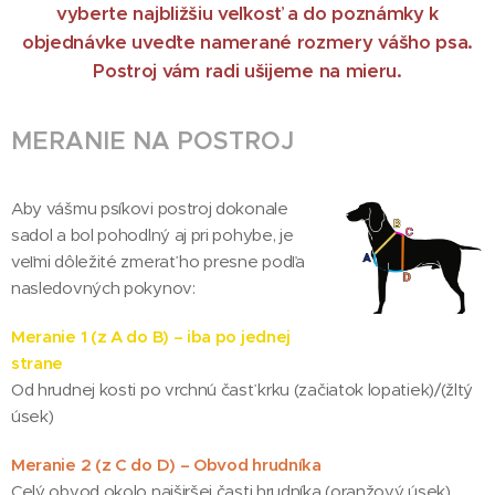
vyberte najbližšiu veľkosť a do poznámky k
objednávke uveďte namerané rozmery vášho psa.
Postroj vám radi ušijeme na mieru.
MERANIE NA POSTROJ
Aby vášmu psíkovi postroj dokonale
sadol a bol pohodlný aj pri pohybe, je
veľmi dôležité zmerať ho presne podľa
nasledovných pokynov:
Meranie 1 (z A do B) – iba po jednej
strane
Od hrudnej kosti po vrchnú časť krku (začiatok lopatiek)/(žltý
úsek)
Meranie 2 (z C do D) – Obvod hrudníka
Celý obvod okolo najširšej časti hrudníka (oranžový úsek)