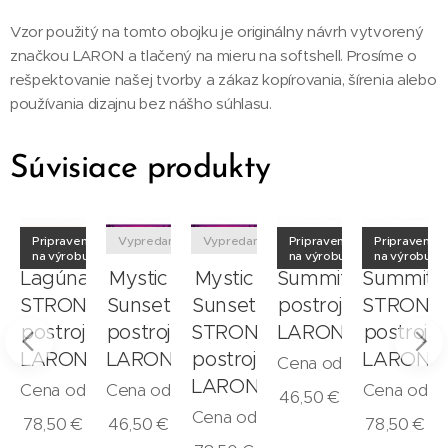
Vzor použitý na tomto obojku je originálny návrh vytvorený
značkou LARON a tlačený na mieru na softshell. Prosíme o
rešpektovanie našej tvorby a zákaz kopírovania, šírenia alebo
používania dizajnu bez nášho súhlasu.
Súvisiace produkty
né
Pripravené
Vypredané
Vypredané
Pripravené
Pripravené
u
na výrobu
na výrobu
na výrobu
a
Lagúna
Mystic
Mystic
Summit
Summit
STRONG
Sunset
Sunset
postroj
STRONG
N
postroj
postroj
STRONG
LARON
postroj
LARON
LARON
postroj
LARON
Cena od
LARON
Cena od
Cena od
Cena od
46,50
€
Cena od
78,50
€
46,50
€
78,50
€