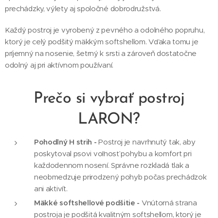
prechádzky, výlety aj spoločné dobrodružstvá.
Každý postroj je vyrobený z pevného a odolného popruhu,
ktorý je celý podšitý mäkkým softshellom. Vďaka tomu je
príjemný na nosenie, šetrný k srsti a zároveň dostatočne
odolný aj pri aktívnom používaní.
Prečo si vybrať postroj
LARON?
Pohodlný H strih -
Postroj je navrhnutý tak, aby
poskytoval psovi voľnosť pohybu a komfort pri
každodennom nosení. Správne rozkladá tlak a
neobmedzuje prirodzený pohyb počas prechádzok
ani aktivít.
Mäkké softshellové podšitie -
Vnútorná strana
postroja je podšitá kvalitným softshellom, ktorý je