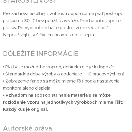
STAROSTLIVOSŤ
Pre zachovanie dlhej životnosti odporúčame prať postroj v
práčke na 30 °C bez použitia aviváže. Pred praním zapnite
pracky. Po vypraní nechajte postroj voľne vyschnúť.
Nepoužívajte sušičku ani priame zdroje tepla.
DÔLEŽITÉ INFORMÁCIE
• Platba je možná iba vopred, dobierka nie je k dispozícii.
• Štandardná doba výroby a dodania je 1–10 pracovných dní.
• Zobrazenie farieb sa môže mierne líšiť podľa nastavenia
monitora alebo displeja.
•
Vzhľadom na spôsob strihania materiálu sa môže
rozloženie vzoru na jednotlivých výrobkoch mierne líšiť.
Každý kus je originál.
Autorské práva