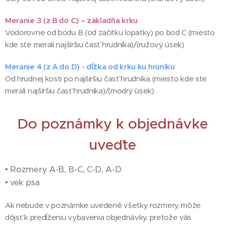
Meranie 3 (z B do C) – základňa krku
Vodorovne od bodu B (od začitku lopatky) po bod C (miesto
kde ste merali najšíršiu časť hrudníka)/(ružový úsek)
Meranie 4 (z A do D) - dĺžka od krku ku hruníku
Od hrudnej kosti po najširšiu časť hrudníka (miesto kde ste
merali najšíršiu časť hrudníka)/(modrý úsek)
Do poznámky k objednávke
uveďte
• Rozmery A-B, B-C, C-D, A-D
• vek psa
Ak nebude v poznámke uvedené všetky rozmery, môže
dôjsť k predĺženiu vybavenia objednávky, pretože vás