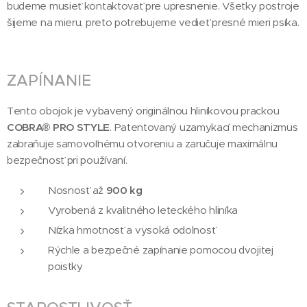
budeme musieť kontaktovať pre upresnenie. Všetky postroje
šijeme na mieru, preto potrebujeme vedieť presné mieri psíka.
ZAPÍNANIE
Tento obojok je vybavený originálnou hliníkovou prackou
COBRA® PRO STYLE
. Patentovaný uzamykací mechanizmus
zabraňuje samovoľnému otvoreniu a zaručuje maximálnu
bezpečnosť pri používaní.
Nosnosť až
900 kg
Vyrobená z kvalitného leteckého hliníka
Nízka hmotnosť a vysoká odolnosť
Rýchle a bezpečné zapínanie pomocou dvojitej
poistky