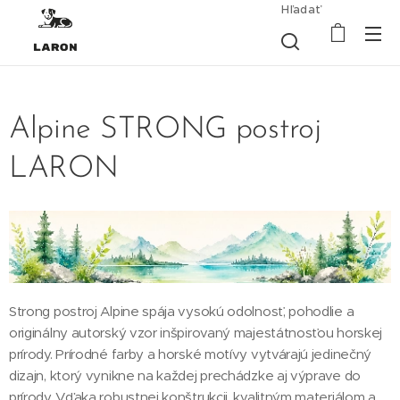
Hľadať
Alpine STRONG postroj
LARON
Strong postroj Alpine spája vysokú odolnosť, pohodlie a
originálny autorský vzor inšpirovaný majestátnosťou horskej
prírody. Prírodné farby a horské motívy vytvárajú jedinečný
dizajn, ktorý vynikne na každej prechádzke aj výprave do
prírody. Vďaka robustnej konštrukcii, kvalitným materiálom a