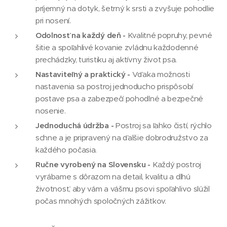
príjemný na dotyk, šetrný k srsti a zvyšuje pohodlie
pri nosení.
Odolnosť na každý deň -
Kvalitné popruhy, pevné
šitie a spoľahlivé kovanie zvládnu každodenné
prechádzky, turistiku aj aktívny život psa.
Nastaviteľný a praktický -
Vďaka možnosti
nastavenia sa postroj jednoducho prispôsobí
postave psa a zabezpečí pohodlné a bezpečné
nosenie.
Jednoduchá údržba -
Postroj sa ľahko čistí, rýchlo
schne a je pripravený na ďalšie dobrodružstvo za
každého počasia.
Ručne vyrobený na Slovensku -
Každý postroj
vyrábame s dôrazom na detail, kvalitu a dlhú
životnosť, aby vám a vášmu psovi spoľahlivo slúžil
počas mnohých spoločných zážitkov.