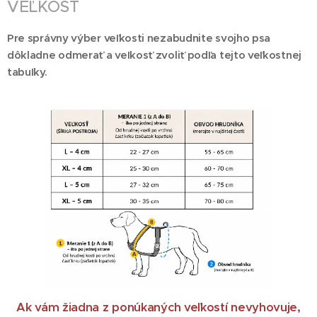
VEĽKOSŤ
Pre správny výber veľkosti nezabudnite svojho psa
dôkladne odmerať a veľkosť zvoliť podľa tejto veľkostnej
tabuľky.
Ak vám žiadna z ponúkaných veľkostí nevyhovuje,